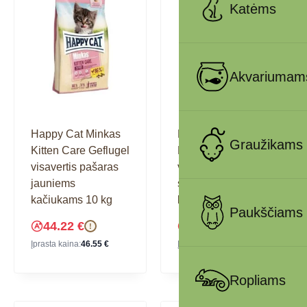
Katėms
Akvariumam
Happy Cat Minkas
Happy Cat Minkas
Graužikams
Kitten Care Geflugel
Perfect Mix
visavertis pašaras
visavertis pašaras
jauniems
suaugusioms
kačiukams 10 kg
katėms 10 kg
Paukščiams
44.22
€
42.36
€
!
!
Įprasta kaina:
46.55
€
Įprasta kaina:
44.59
€
Ropliams