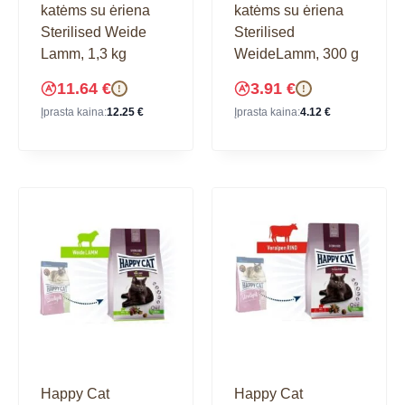
katėms su ėriena
katėms su ėriena
Sterilised Weide
Sterilised
Lamm, 1,3 kg
WeideLamm, 300 g
11.64
€
3.91
€
!
!
Įprasta kaina:
12.25
€
Įprasta kaina:
4.12
€
Happy Cat
Happy Cat