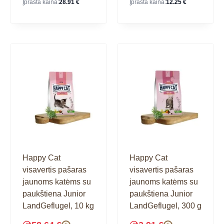
Įprasta kaina:
28.91
€
Įprasta kaina:
12.25
€
Happy Cat
Happy Cat
visavertis pašaras
visavertis pašaras
jaunoms katėms su
jaunoms katėms su
paukštiena Junior
paukštiena Junior
LandGeflugel, 10 kg
LandGeflugel, 300 g