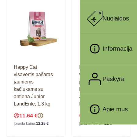
Nuolaidos
Informacija
Happy Cat
Happy Cat
visavertis pašaras
visavertis pašaras
Paskyra
jauniems
jauniems
kačiukams su
kačiukams su
antiena Junior
antiena Junior
LandEnte, 1,3 kg
LandEnte, 300 g
Apie mus
11.64
€
3.91
€
!
!
Įprasta kaina:
12.25
€
Įprasta kaina:
4.12
€