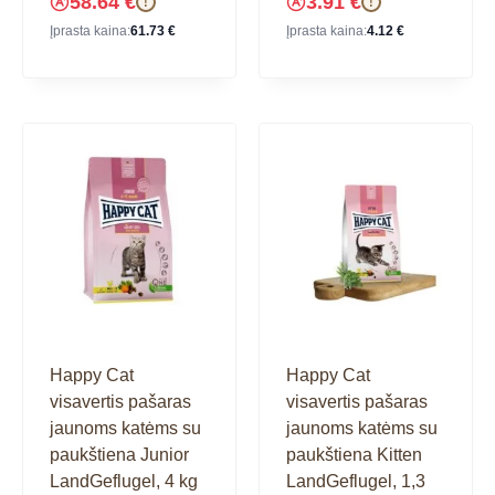
58.64
€
3.91
€
!
!
Įprasta kaina:
61.73
€
Įprasta kaina:
4.12
€
Happy Cat
Happy Cat
visavertis pašaras
visavertis pašaras
jaunoms katėms su
jaunoms katėms su
paukštiena Junior
paukštiena Kitten
LandGeflugel, 4 kg
LandGeflugel, 1,3