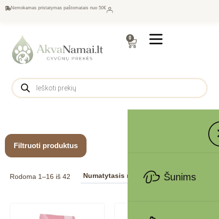
Nemokamas pristatymas paštomatais nuo 50€
0
Filtruoti produktus
Šunims
Rodoma 1–16 iš 42