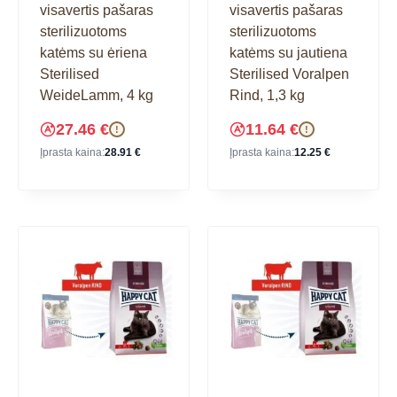
visavertis pašaras
visavertis pašaras
sterilizuotoms
sterilizuotoms
katėms su ėriena
katėms su jautiena
Sterilised
Sterilised Voralpen
WeideLamm, 4 kg
Rind, 1,3 kg
27.46
€
11.64
€
!
!
Įprasta kaina:
28.91
€
Įprasta kaina:
12.25
€