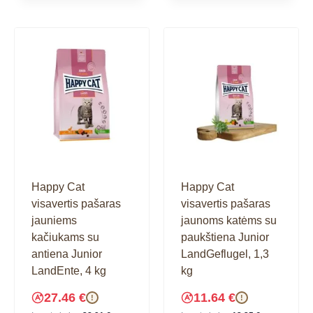
Happy Cat
Happy Cat
visavertis pašaras
visavertis pašaras
jauniems
jaunoms katėms su
kačiukams su
paukštiena Junior
antiena Junior
LandGeflugel, 1,3
LandEnte, 4 kg
kg
27.46
€
11.64
€
!
!