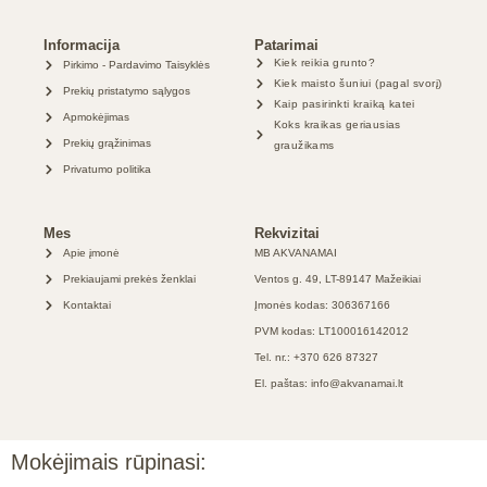
Informacija
Patarimai
Kiek reikia grunto?
Pirkimo - Pardavimo Taisyklės
Kiek maisto šuniui (pagal svorį)
Prekių pristatymo sąlygos
Kaip pasirinkti kraiką katei
Apmokėjimas
Koks kraikas geriausias
Prekių grąžinimas
graužikams
Privatumo politika
Mes
Rekvizitai
Apie įmonė
MB AKVANAMAI
Prekiaujami prekės ženklai
Ventos g. 49, LT-89147 Mažeikiai
Kontaktai
Įmonės kodas: 306367166
PVM kodas: LT100016142012
Tel. nr.: +370 626 87327
El. paštas: info@akvanamai.lt
Mokėjimais rūpinasi: