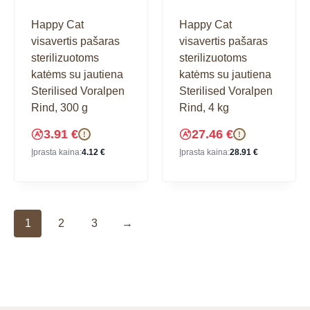
Happy Cat
Happy Cat
visavertis pašaras
visavertis pašaras
sterilizuotoms
sterilizuotoms
katėms su jautiena
katėms su jautiena
Sterilised Voralpen
Sterilised Voralpen
Rind, 300 g
Rind, 4 kg
3.91
€
27.46
€
!
!
Įprasta kaina:
4.12
€
Įprasta kaina:
28.91
€
1
2
3
→