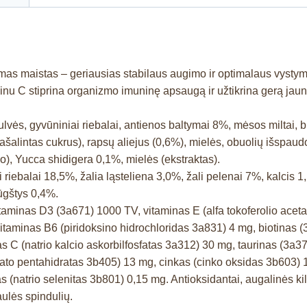
mas maistas – geriausias stabilaus augimo ir optimalaus vystym
nu C stiprina organizmo imuninę apsaugą ir užtikrina gerą jaun
lvės, gyvūniniai riebalai, antienos baltymai 8%, mėsos miltai, b
pašalintas cukrus), rapsų aliejus (0,6%), mielės, obuolių išspaud
o), Yucca shidigera 0,1%, mielės (ekstraktas).
 riebalai 18,5%, žalia ląsteliena 3,0%, žali pelenai 7%, kalcis 1
ūgštys 0,4%.
itaminas D3 (3a671) 1000 TV, vitaminas E (alfa tokoferolio ace
vitaminas B6 (piridoksino hidrochloridas 3a831) 4 mg, biotinas
 C (natrio kalcio askorbilfosfatas 3a312) 30 mg, taurinas (3a370
sulfato pentahidratas 3b405) 13 mg, cinkas (cinko oksidas 3b60
 (natrio selenitas 3b801) 0,15 mg. Antioksidantai, augalinės kilm
aulės spindulių.