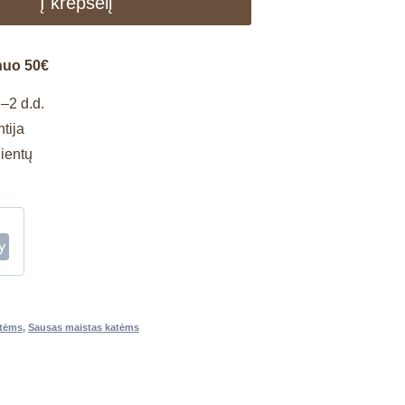
Į krepšelį
nuo 50€
–2 d.d.
tija
lientų
atėms
,
Sausas maistas katėms