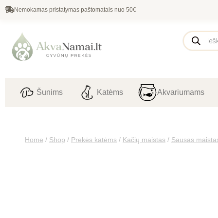
Nemokamas pristatymas paštomatais nuo 50€
Šunims
Katėms
Akvariumams
Home
/
Shop
/
Prekės katėms
/
Kačių maistas
/
Sausas maista