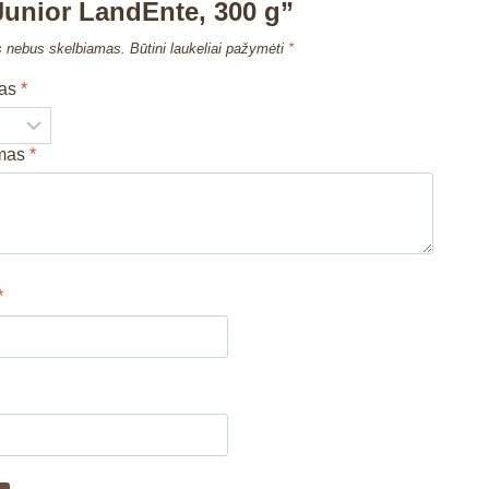
Junior LandEnte, 300 g”
s nebus skelbiamas.
Būtini laukeliai pažymėti
*
mas
*
imas
*
*