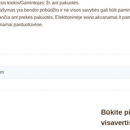
is kiekis/Gamintojas: žr. ant pakuotės.
prašymas yra bendro pobūdžio ir ne visos savybės gali būti pam
čia ant prekės pakuotės. Elektroninėje www.akvanamai.lt pardu
kvanamai parduotuvėse.
cm
Būkite p
visavert