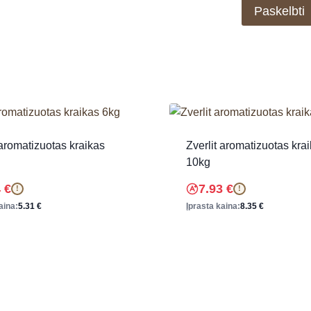
 aromatizuotas kraikas
Zverlit aromatizuotas kra
10kg
4
€
7.93
€
!
!
aina:
5.31
€
Įprasta kaina:
8.35
€