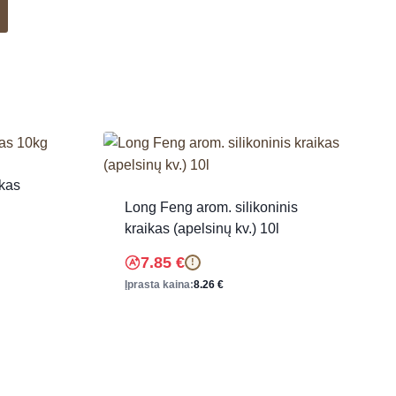
ikas
Long Feng arom. silikoninis
kraikas (apelsinų kv.) 10l
7.85
€
!
Įprasta kaina:
8.26
€