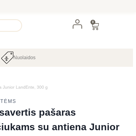
0
Nuolaidos
a Junior LandEnte, 300 g
ATĖMS
savertis pašaras
iukams su antiena Junior