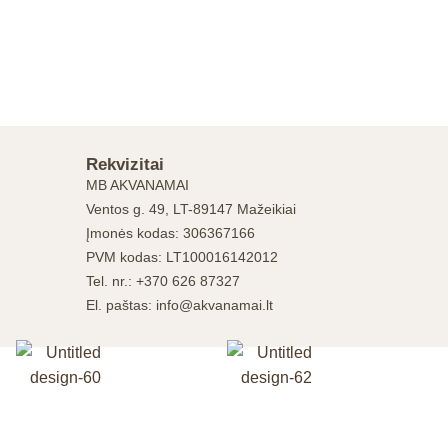
Rekvizitai
MB AKVANAMAI
Ventos g. 49, LT-89147 Mažeikiai
Įmonės kodas: 306367166
PVM kodas: LT100016142012
Tel. nr.: +370 626 87327
El. paštas: info@akvanamai.lt