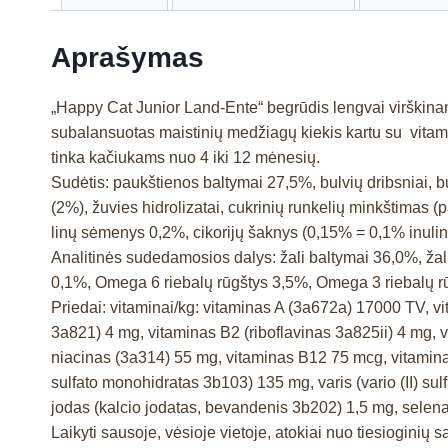
Aprašymas
„Happy Cat Junior Land-Ente“ begrūdis lengvai virškina
subalansuotas maistinių medžiagų kiekis kartu su vitami
tinka kačiukams nuo 4 iki 12 mėnesių.
Sudėtis: paukštienos baltymai 27,5%, bulvių dribsniai, bu
(2%), žuvies hidrolizatai, cukrinių runkelių minkštimas (
linų sėmenys 0,2%, cikorijų šaknys (0,15% = 0,1% inulin
Analitinės sudedamosios dalys: žali baltymai 36,0%, žali
0,1%, Omega 6 riebalų rūgštys 3,5%, Omega 3 riebalų r
Priedai: vitaminai/kg: vitaminas A (3a672a) 17000 TV, v
3a821) 4 mg, vitaminas B2 (riboflavinas 3a825ii) 4 mg, 
niacinas (3a314) 55 mg, vitaminas B12 75 mcg, vitaminas
sulfato monohidratas 3b103) 135 mg, varis (vario (II) 
jodas (kalcio jodatas, bevandenis 3b202) 1,5 mg, selenas
Laikyti sausoje, vėsioje vietoje, atokiai nuo tiesioginių s