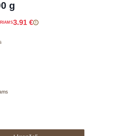
00 g
3.91
€
ARIAMS
!
s
kams