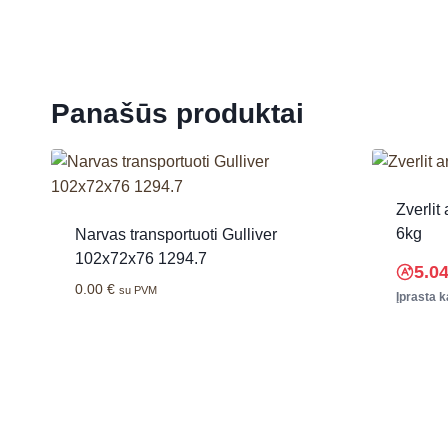
Panašūs produktai
Zverlit
6kg
Narvas transportuoti Gulliver
102x72x76 1294.7
5.0
0.00
€
su PVM
Įprasta k