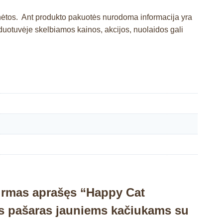
inėtos. Ant produkto pakuotės nurodoma informacija yra
otuvėje skelbiamos kainos, akcijos, nuolaidos gali
irmas aprašęs “Happy Cat
is pašaras jauniems kačiukams su