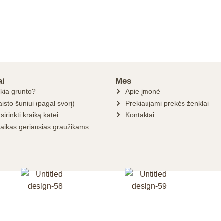
ai
Mes
ikia grunto?
Apie įmonė
isto šuniui (pagal svorį)
Prekiaujami prekės ženklai
sirinkti kraiką katei
Kontaktai
raikas geriausias graužikams