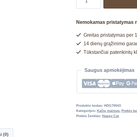
Nemokamas pristatymas 
Greitas pristatymas per 1
14 dienų grąžinimo garan
Tūkstančiai patenkintų k
Saugus apmokėjimas
Produkto kodas:
HDG70543
Kategorijos:
Kačių maistas
,
Prekės k
Prekės ženklas:
Happy Cat
i (0)