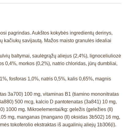
osi pagrindas. Aukštos kokybės ingredientų derinys,
ų kačiukų savijautą. Mažos maisto granulės idealiai
ulvių baltymai, saulėgrąžų aliejus (2,4%), lignoceliuliozė
os 0,4%, morkos (0,2%), natrio chloridas, jūrų dumbliai,
,1%, fosforas 1,0%, natris 0,5%, kalis 0,65%, magnis
tatas 3a700) 100 mg, vitaminas B1 (tiamino mononitratas
 (3a880) 500 mcg, kalcio D pantotenatas (3a841) 10 mg,
) 1000 mg. Mikroelementai/kg: geležis (geležies (II)
3) 105 mg, manganas (mangano (II) oksidas 3b502) 16 mg,
ės tokoferolio ekstraktas iš augalinių aliejų 1b306(i).