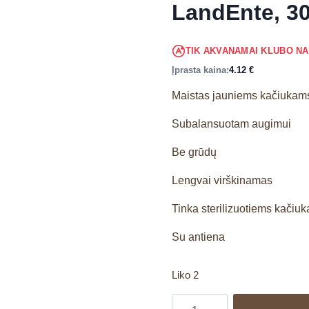
LandEnte, 3
TIK AKVANAMAI KLUBO N
Įprasta kaina:
4.12
€
Maistas jauniems kačiukam
Subalansuotam augimui
Be grūdų
Lengvai virškinamas
Tinka sterilizuotiems kačiu
Su antiena
Liko 2