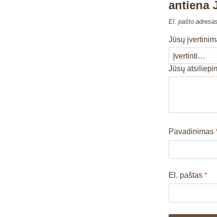
antiena 
El. pašto adresa
Jūsų įvertini
Jūsų atsiliep
Pavadinimas
El. paštas
*