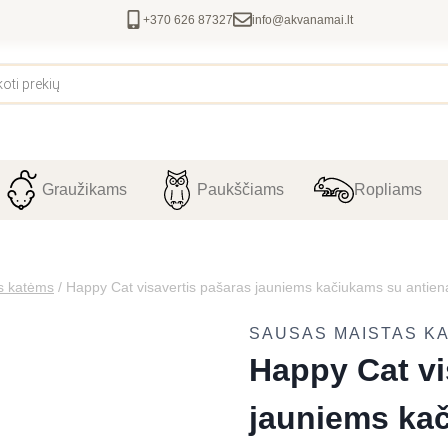
+370 626 87327
info@akvanamai.lt
Graužikams
Paukščiams
Ropliams
s katėms
/
Happy Cat visavertis pašaras jauniems kačiukams su antien
SAUSAS MAISTAS K
Happy Cat vi
jauniems kač