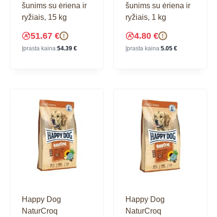
šunims su ėriena ir
šunims su ėriena ir
ryžiais, 15 kg
ryžiais, 1 kg
51.67
€
4.80
€
!
!
Įprasta kaina:
54.39
€
Įprasta kaina:
5.05
€
Happy Dog
Happy Dog
NaturCroq
NaturCroq