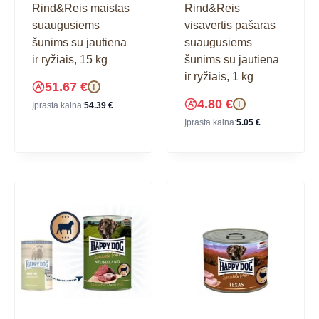
Rind&Reis maistas
Rind&Reis
suaugusiems
visavertis pašaras
šunims su jautiena
suaugusiems
ir ryžiais, 15 kg
šunims su jautiena
ir ryžiais, 1 kg
51.67
€
!
4.80
€
!
Įprasta kaina:
54.39
€
Įprasta kaina:
5.05
€