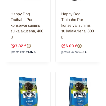
Happy Dog
Happy Dog
Truthahn Pur
Truthahn Pur
konservai šunims
konservai šunims
su kalakutiena, 400
su kalakutiena, 800
g
g
3.82
€
6.00
€
!
!
Įprasta kaina:
4.02
€
Įprasta kaina:
6.32
€