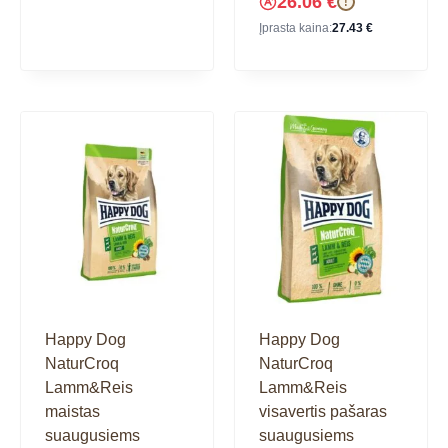
26.06
€
!
Įprasta kaina:
27.43
€
Happy Dog
Happy Dog
NaturCroq
NaturCroq
Lamm&Reis
Lamm&Reis
maistas
visavertis pašaras
suaugusiems
suaugusiems