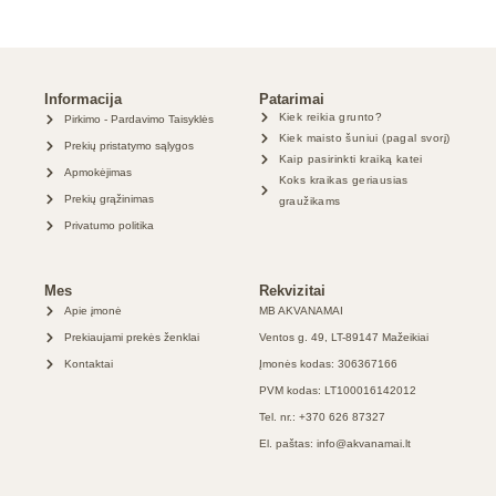
Informacija
Patarimai
Kiek reikia grunto?
Pirkimo - Pardavimo Taisyklės
Kiek maisto šuniui (pagal svorį)
Prekių pristatymo sąlygos
Kaip pasirinkti kraiką katei
Apmokėjimas
Koks kraikas geriausias
Prekių grąžinimas
graužikams
Privatumo politika
Mes
Rekvizitai
Apie įmonė
MB AKVANAMAI
Prekiaujami prekės ženklai
Ventos g. 49, LT-89147 Mažeikiai
Kontaktai
Įmonės kodas: 306367166
PVM kodas: LT100016142012
Tel. nr.: +370 626 87327
El. paštas: info@akvanamai.lt