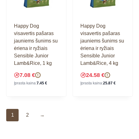
Happy Dog
Happy Dog
visavertis pašaras
visavertis pašaras
jauniems šunims su
jauniems šunims su
ėriena ir ryžiais
ėriena ir ryžiais
Sensible Junior
Sensible Junior
Lamb&Rice, 1 kg
Lamb&Rice, 4 kg
7.08
€
24.58
€
!
!
Įprasta kaina:
7.45
€
Įprasta kaina:
25.87
€
1
2
→