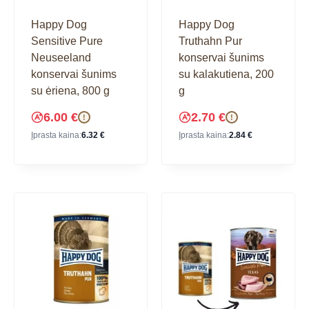
Happy Dog
Happy Dog
Sensitive Pure
Truthahn Pur
Neuseeland
konservai šunims
konservai šunims
su kalakutiena, 200
su ėriena, 800 g
g
6.00
€
2.70
€
!
!
Įprasta kaina:
6.32
€
Įprasta kaina:
2.84
€