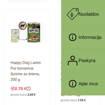
Nuolaidos
Informacija
Paskyra
Happy Dog Lamm
Happy Dog maistas
Pur konservai
suaugusiems
šunims su ėriena,
šunims su ėriena ir
200 g
ryžiais Neuseeland
Apie mus
1 kg
2.70
€
!
7.17
€
!
Įprasta kaina:
2.84
€
Įprasta kaina:
7.55
€