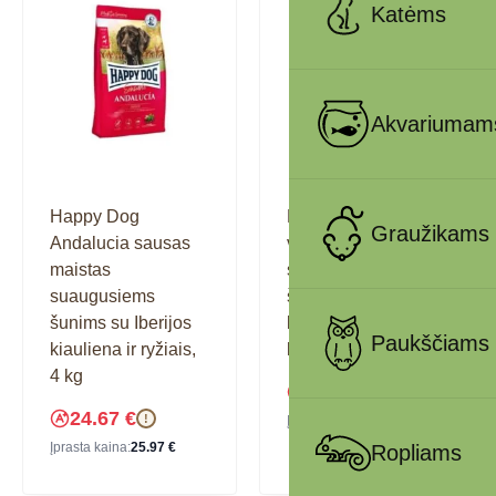
Katėms
Akvariumam
Happy Dog
Happy Dog Greece
Graužikams
Andalucia sausas
visavertis pašaras
maistas
suaugusiems
suaugusiems
šunims su ėriena,
šunims su Iberijos
krevetėmis ir
Paukščiams
kiauliena ir ryžiais,
kalmarais, 11 kg
4 kg
61.91
€
!
24.67
€
!
Įprasta kaina:
65.17
€
Įprasta kaina:
25.97
€
Ropliams