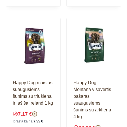
Happy Dog maistas
Happy Dog
suaugusiems
Montana visavertis
šunims su triušiena
pašaras
ir lašiša Ireland 1 kg
suaugusiems
šunims su arkliena,
7.17
€
!
4 kg
Įprasta kaina:
7.55
€