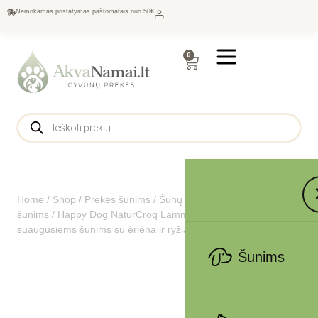
Nemokamas pristatymas paštomatais nuo 50€
0
Home
/
Shop
/
Prekės šunims
/
Šunų maistas
/
Sausas maistas
šunims
/
Happy Dog NaturCroq Lamm&Reis visavertis pašaras
suaugusiems šunims su ėriena ir ryžiais, 1 kg
Šunims