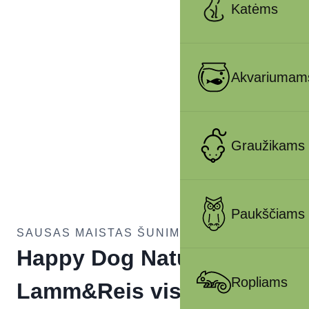
Katėms
Akvariumam
Graužikams
Paukščiams
SAUSAS MAISTAS ŠUNIMS
Happy Dog NaturCroq
Ropliams
Lamm&Reis visavertis