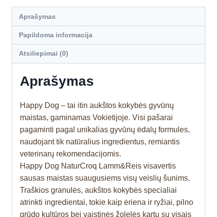
Aprašymas
Papildoma informacija
Atsiliepimai (0)
Aprašymas
Happy Dog – tai itin aukštos kokybės gyvūnų
maistas, gaminamas Vokietijoje. Visi pašarai
pagaminti pagal unikalias gyvūnų ėdalų formules,
naudojant tik natūralius ingredientus, remiantis
veterinarų rekomendacijomis.
Happy Dog NaturCroq Lamm&Reis visavertis
sausas maistas suaugusiems visų veislių šunims.
Traškios granulės, aukštos kokybės specialiai
atrinkti ingredientai, tokie kaip ėriena ir ryžiai, pilno
grūdo kultūros bei vaistinės žolelės kartu su visais