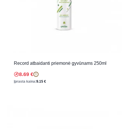
Record atbaidanti priemonė gyvūnams 250ml
8.69
€
!
Įprasta kaina:
9.15
€