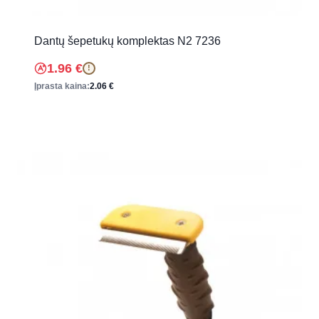
Dantų šepetukų komplektas N2 7236
1.96
€
!
Įprasta kaina:
2.06
€