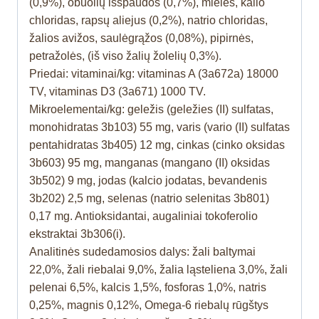
(0,9%), obuolių išspaudos (0,7%), mielės, kalio
chloridas, rapsų aliejus (0,2%), natrio chloridas,
žalios avižos, saulėgrąžos (0,08%), pipirnės,
petražolės, (iš viso žalių žolelių 0,3%).
Priedai: vitaminai/kg: vitaminas A (3a672a) 18000
TV, vitaminas D3 (3a671) 1000 TV.
Mikroelementai/kg: geležis (geležies (II) sulfatas,
monohidratas 3b103) 55 mg, varis (vario (II) sulfatas
pentahidratas 3b405) 12 mg, cinkas (cinko oksidas
3b603) 95 mg, manganas (mangano (II) oksidas
3b502) 9 mg, jodas (kalcio jodatas, bevandenis
3b202) 2,5 mg, selenas (natrio selenitas 3b801)
0,17 mg. Antioksidantai, augaliniai tokoferolio
ekstraktai 3b306(i).
Analitinės sudedamosios dalys: žali baltymai
22,0%, žali riebalai 9,0%, žalia ląsteliena 3,0%, žali
pelenai 6,5%, kalcis 1,5%, fosforas 1,0%, natris
0,25%, magnis 0,12%, Omega-6 riebalų rūgštys