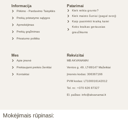
Informacija
Patarimai
Kiek reikia grunto?
Pirkimo - Pardavimo Taisyklės
Kiek maisto šuniui (pagal svorį)
Prekių pristatymo sąlygos
Kaip pasirinkti kraiką katei
Apmokėjimas
Koks kraikas geriausias
Prekių grąžinimas
graužikams
Privatumo politika
Mes
Rekvizitai
Apie įmonė
MB AKVANAMAI
Prekiaujami prekės ženklai
Ventos g. 49, LT-89147 Mažeikiai
Kontaktai
Įmonės kodas: 306367166
PVM kodas: LT100016142012
Tel. nr.: +370 626 87327
El. paštas: info@akvanamai.lt
Mokėjimais rūpinasi: