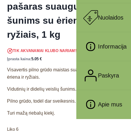
pašaras suaugusiems
Nuolaidos
šunims su ėriena ir
ryžiais, 1 kg
Informacija
4.80
€
TIK AKVANAMAI KLUBO NARIAMS
!
Įprasta kaina:
5.05
€
Visavertis pilno grūdo maistas suaugusiems šunims su
Paskyra
ėriena ir ryžiais.
Vidutinių ir didelių veislių šunims.
Pilno grūdo, todėl dar sveikesnis.
Apie mus
Turi mažą riebalų kiekį.
Liko 6