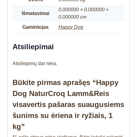
0.000000 × 0.000000 ×
Išmatavimai
0.000000 cm
Gamintojas
Happy Dog
Atsiliepimai
Atsiliepimų dar nėra.
Būkite pirmas aprašęs “Happy
Dog NaturCroq Lamm&Reis
visavertis pašaras suaugusiems
šunims su ėriena ir ryžiais, 1
kg”
El. pašto adresas nebus skelbiamas.
Būtini laukeliai pažymėti