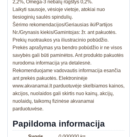
2,2%, Omega-3 riebalų rūgštys 0,2%.
Laikyti sausoje, vėsioje vietoje, atokiai nuo
tiesioginių saulės spindulių.
Šėrimo rekomendacijos/Geriausias iki/Partijos
Nr./Grynasis kiekis/Gamintojas: žr. ant pakuotės.
Prekių nuotraukos yra iliustracinio pobūdžio.
Prekės aprašymas yra bendro pobūdžio ir ne visos
savybės gali būti paminėtos. Ant produkto pakuotės
nurodoma informacija yra detalesnė.
Rekomenduojame vadovautis informacija esančia
ant prekės pakuotės. Elektroninėje
www.akvanamai.lt parduotuvėje skelbiamos kainos,
akcijos, nuolaidos gali skirtis nuo kainų, akcijų,
nuolaidų, taikomų fizinėse akvanamai
parduotuvėse.
Papildoma informacija
Svoris
0.000000 kg