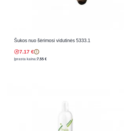
Šukos nuo šėrimosi vidutinės 5333.1
7.17
€
!
Įprasta kaina:
7.55
€