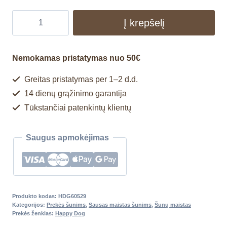
Į krepšelį
Nemokamas pristatymas nuo 50€
Greitas pristatymas per 1–2 d.d.
14 dienų grąžinimo garantija
Tūkstančiai patenkintų klientų
Saugus apmokėjimas
Produkto kodas:
HDG60529
Kategorijos:
Prekės šunims
,
Sausas maistas šunims
,
Šunų maistas
Prekės ženklas:
Happy Dog