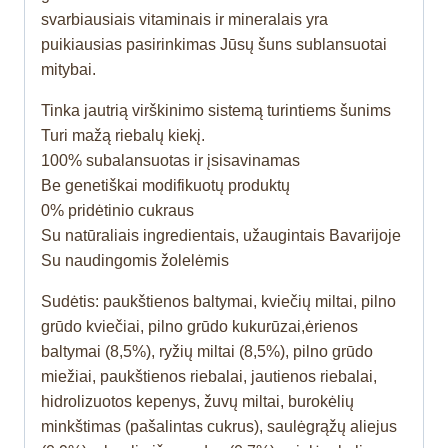
svarbiausiais vitaminais ir mineralais yra
puikiausias pasirinkimas Jūsų šuns sublansuotai
mitybai.
Tinka jautrią virškinimo sistemą turintiems šunims
Turi mažą riebalų kiekį.
100% subalansuotas ir įsisavinamas
Be genetiškai modifikuotų produktų
0% pridėtinio cukraus
Su natūraliais ingredientais, užaugintais Bavarijoje
Su naudingomis žolelėmis
Sudėtis: paukštienos baltymai, kviečių miltai, pilno
grūdo kviečiai, pilno grūdo kukurūzai,ėrienos
baltymai (8,5%), ryžių miltai (8,5%), pilno grūdo
miežiai, paukštienos riebalai, jautienos riebalai,
hidrolizuotos kepenys, žuvų miltai, burokėlių
minkštimas (pašalintas cukrus), saulėgrąžų aliejus