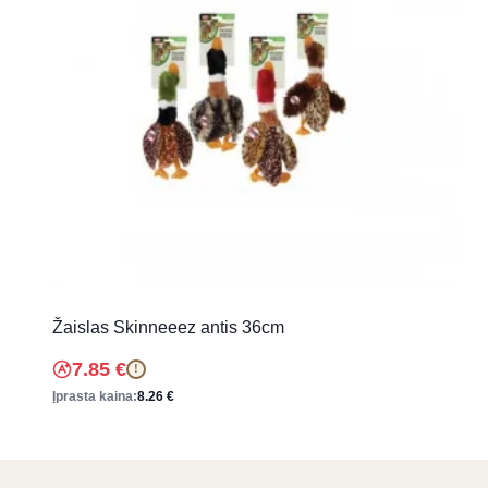
Žaislas Skinneeez antis 36cm
7.85
€
!
Įprasta kaina:
8.26
€