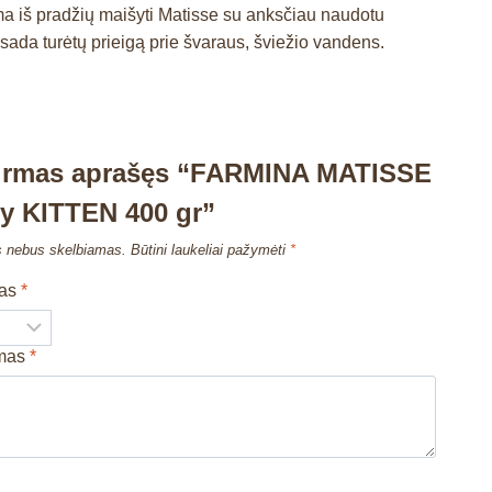
ma iš pradžių maišyti Matisse su anksčiau naudotu
isada turėtų prieigą prie švaraus, šviežio vandens.
pirmas aprašęs “FARMINA MATISSE
y KITTEN 400 gr”
s nebus skelbiamas.
Būtini laukeliai pažymėti
*
mas
*
imas
*