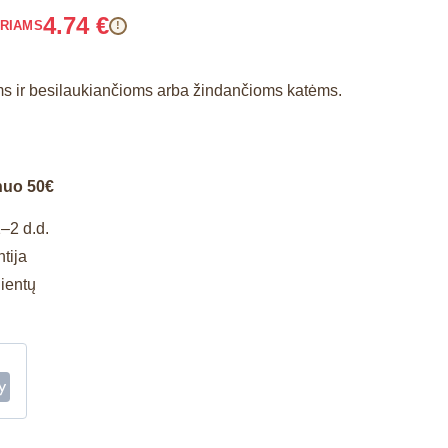
4.74
€
ARIAMS
!
ms ir besilaukiančioms arba žindančioms katėms.
nuo 50€
–2 d.d.
tija
lientų