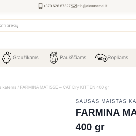
+370 626 87327
info@akvanamai.lt
Graužikams
Paukščiams
Ropliams
s katėms
/
FARMINA MATISSE – CAT Dry KITTEN 400 gr
SAUSAS MAISTAS K
FARMINA MA
400 gr