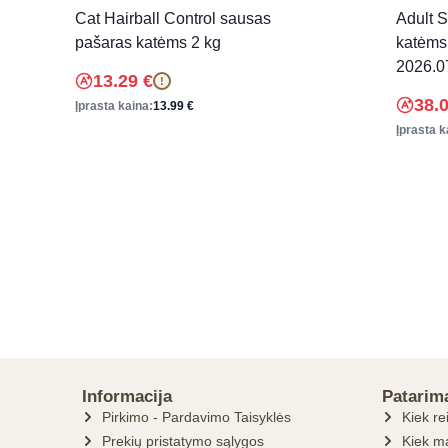
Cat Hairball Control sausas
Adult 
pašaras katėms 2 kg
katėms 
2026.0
13.29
€
!
38.
Įprasta kaina:
13.99
€
Įprasta k
Informacija
Patarim
Pirkimo - Pardavimo Taisyklės
Kiek re
Prekių pristatymo sąlygos
Kiek ma