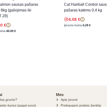
Salmon sausas pašaras
Cat Hairball Control sau
8kg (galiojimas iki
pašaras katėms 0,4 kg
7.28)
4.08
€
!
00
€
!
Įprasta kaina:
4.29
€
aina:
40.00
€
ai
Mes
ikia grunto?
Apie įmonė
isto šuniui (pagal svorį)
Prekiaujami prekės ženklai