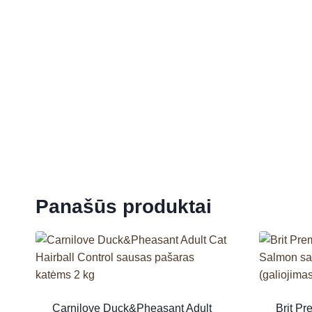
Panašūs produktai
Carnilove Duck&Pheasant Adult
Brit Pr