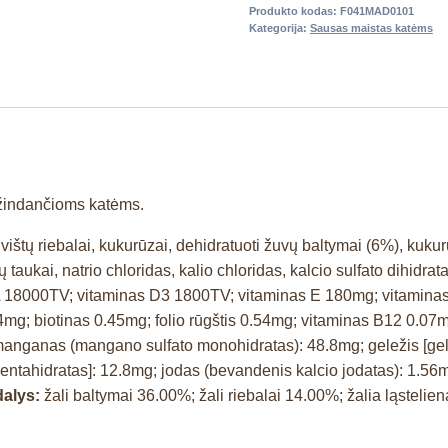
Produkto kodas:
F041MAD0101
Kategorija:
Sausas maistas katėms
 žindančioms katėms.
vištų riebalai, kukurūzai, dehidratuoti žuvų baltymai (6%), kukurū
taukai, natrio chloridas, kalio chloridas, kalcio sulfato dihidrat
A 18000TV; vitaminas D3 1800TV; vitaminas E 180mg; vitamina
mg; biotinas 0.45mg; folio rūgštis 0.54mg; vitaminas B12 0.07m
manganas (mangano sulfato monohidratas): 48.8mg; geležis [gele
to pentahidratas]: 12.8mg; jodas (bevandenis kalcio jodatas): 1.5
dalys:
žali baltymai 36.00%; žali riebalai 14.00%; žalia ląstelie