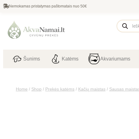
Nemokamas pristatymas paštomatais nuo 50€
Šunims
Katėms
Akvariumams
Home
/
Shop
/
Prekės katėms
/
Kačių maistas
/
Sausas maista