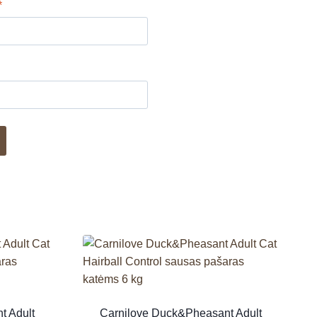
*
t Adult
Carnilove Duck&Pheasant Adult