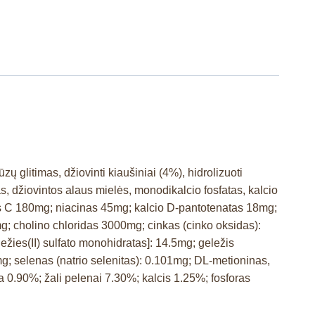
zų glitimas, džiovinti kiaušiniai (4%), hidrolizuoti
as, džiovintos alaus mielės, monodikalcio fosfatas, kalcio
s C 180mg; niacinas 45mg; kalcio D-pantotenatas 18mg;
g; cholino chloridas 3000mg; cinkas (cinko oksidas):
žies(II) sulfato monohidratas]: 14.5mg; geležis
6mg; selenas (natrio selenitas): 0.101mg; DL-metioninas,
na 0.90%; žali pelenai 7.30%; kalcis 1.25%; fosforas