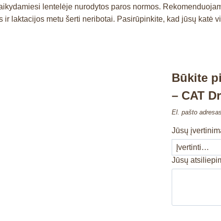
a, laikydamiesi lentelėje nurodytos paros normos. Rekomenduoja
r laktacijos metu šerti neribotai. Pasirūpinkite, kad jūsų katė v
Būkite 
– CAT Dr
El. pašto adresa
Jūsų įvertini
Jūsų atsiliep