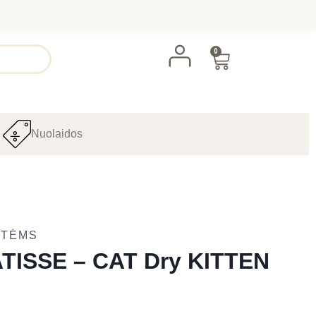
0
Nuolaidos
ATĖMS
TISSE – CAT Dry KITTEN