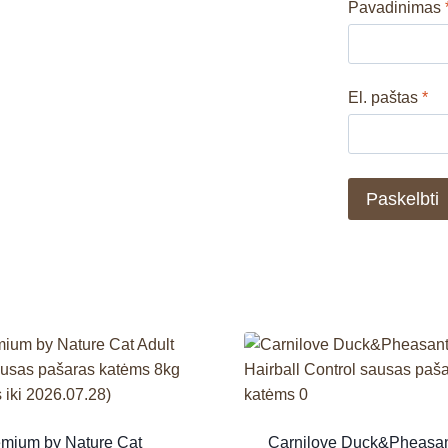
Pavadinimas
El. paštas
*
emium by Nature Cat
Carnilove Duck&Pheasan