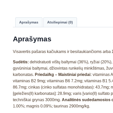
Aprašymas
Atsiliepimai (0)
Aprašymas
Visavertis pašaras kačiukams ir besilaukiančioms arba
Sudėtis:
dehidratuoti vištų baltymai (36%), ryžiai (20%), 
gyvūniniai baltymai, džiovintas runkelių minkštimas, žuvų 
karbonatas.
Priedai/kg – Maistiniai priedai:
vitaminas 
vitaminas B2 9mg; vitaminas B6 7.2mg; vitaminas B1 5.4
86.7mg; cinkas (cinko sulfatas monohidratas): 43.7mg; 
[geležies(II) karbonatas]: 28.9mg; varis [vario(II) sulfa
techniškai grynas 3000mg.
Analitinės sudedamosios 
1.00%; magnis 0.09%; taurinas 2900mg/kg.