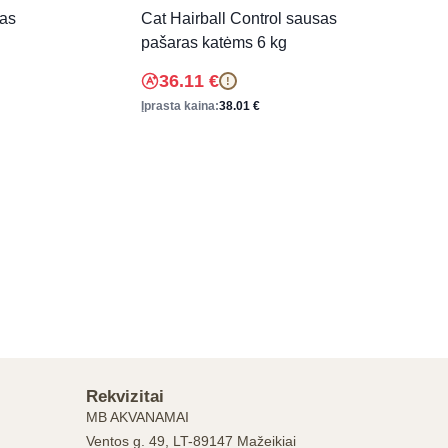
sas
Cat Hairball Control sausas
pašaras katėms 6 kg
36.11
€
!
Įprasta kaina:
38.01
€
Rekvizitai
MB AKVANAMAI
Ventos g. 49, LT-89147 Mažeikiai