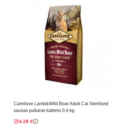
Carnilove Lamb&Wild Boar Adult Cat Sterilised
sausas pašaras katėms 0,4 kg
4.28
€
!