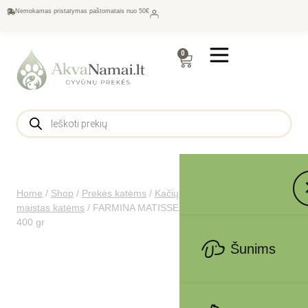
Nemokamas pristatymas paštomatais nuo 50€
0
Home
/
Shop
/
Prekės katėms
/
Kačių maistas
/
Sausas
maistas katėms
/
FARMINA MATISSE – CAT Dry NEUTERED
400 gr
Šunims