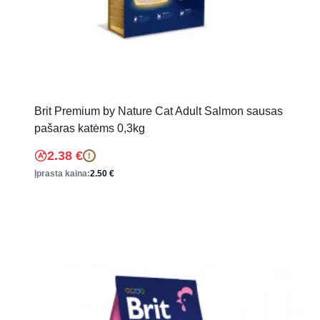
Brit Premium by Nature Cat Adult Salmon sausas
pašaras katėms 0,3kg
2.38
€
!
Įprasta kaina:
2.50
€