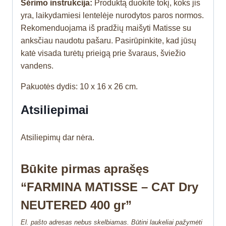
Šėrimo instrukcija:
Produktą duokite tokį, koks jis
yra, laikydamiesi lentelėje nurodytos paros normos.
Rekomenduojama iš pradžių maišyti Matisse su
anksčiau naudotu pašaru. Pasirūpinkite, kad jūsų
katė visada turėtų prieigą prie švaraus, šviežio
vandens.
Pakuotės dydis: 10 x 16 x 26 cm.
Atsiliepimai
Atsiliepimų dar nėra.
Būkite pirmas aprašęs
“FARMINA MATISSE – CAT Dry
NEUTERED 400 gr”
El. pašto adresas nebus skelbiamas.
Būtini laukeliai pažymėti