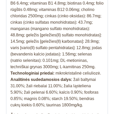
B6 6.4mg; vitaminas B1 4.8mg; biotinas 0.4mg; folio
rūgštis 0.48mg; vitaminas B12 0.06mg; cholino
chloridas 2500mg; cinkas (cinko oksidas): 86.7mg;
cinkas (cinko sulfatas monohidratas): 43.7mg;
manganas (mangano sulfato monohidratas):
48.8mg; geležis [geležies(II) sulfato monohidratas]:
14.5mg; geležis [geležies(II) karbonatas]: 28.9mg;
varis [vario(II) sulfato pentahidratas]: 12.8mg; jodas
(bevandenis kalcio jodatas): 1.56mg; selenas
(natrio selenitas): 0.101mg; DL-metioninas,
techniškai grynas 3000mg; L-karnitinas 250mg.
Technologiniai priedai:
mikrokristalinė celiuliozė.
Analitinės sudedamosios dalys:
žali baltymai
31.00%; žali riebalai 11.00%; žalia ląsteliena
5.90%; žali pelenai 6.60%; kalcis 0.90%; fosforas
0.85%; magnis 0.08%; starch 19.50%; bendras
cukrų kiekis 0.60%; taurinas 1800mg/kg.