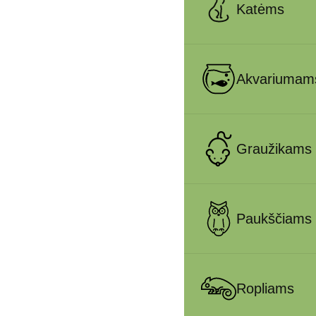
Katėms
Akvariumam
Graužikams
Paukščiams
Ropliams