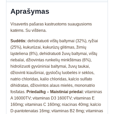
Aprašymas
Visavertis pašaras kastruotoms suaugusioms
katėms. Su vištiena.
Sudėtis:
dehidratuoti vištų baltymai (32%), ryžiai
(25%), kukurūzai, kukurūzų glitimas, žirnių
ląsteliena (8%), dehidratuoti žuvų baltymai, vištų
riebalai, džiovintas runkelių minkštimas (6%),
hidrolizuoti gyvūniniai baltymai, žuvų taukai,
džiovinti kiaušiniai, gysločių luobelės ir sėklos,
natrio chloridas, kalio chloridas, kalcio sulfato
dihidratas, džiovintos alaus mielės, mononatrio
fosfatas.
Priedai/kg – Maistiniai priedai:
vitaminas
A 16000TV; vitaminas D3 1600TV; vitaminas E
160mg; vitaminas C 160mg; niacinas 40mg; kalcio
D-pantotenatas 16mg; vitaminas B2 8mg; vitaminas