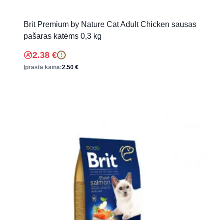
Brit Premium by Nature Cat Adult Chicken sausas
pašaras katėms 0,3 kg
2.38
€
!
Įprasta kaina:
2.50
€