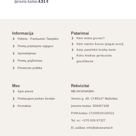
Įprasta kaina:
4.51
€
Informacija
Patarimai
Kiek reikia grunto?
Pirkimo - Pardavimo Taisyklės
Kiek maisto šuniui (pagal svorį)
Prekių pristatymo sąlygos
Kaip pasirinkti kraiką katei
Apmokėjimas
Koks kraikas geriausias
Prekių grąžinimas
graužikams
Privatumo politika
Mes
Rekvizitai
Apie įmonė
MB AKVANAMAI
Prekiaujami prekės ženklai
Ventos g. 49, LT-89147 Mažeikiai
Kontaktai
Įmonės kodas: 306367166
PVM kodas: LT100016142012
Tel. nr.: +370 626 87327
El. paštas: info@akvanamai.lt