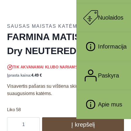
Nuolaidos
SAUSAS MAISTAS KATĖMS
FARMINA MATISSE – CAT
Informacija
Dry NEUTERED 400 gr
4.27
€
TIK AKVANAMAI KLUBO NARIAMS
!
Paskyra
Įprasta kaina:
4.49
€
Visavertis pašaras su vištiena skirtas kastruotoms
suaugusioms katėms.
Apie mus
Liko 58
Į krepšelį