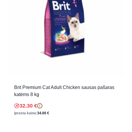
Brit Premium Cat Adult Chicken sausas pašaras
katėms 8 kg
32.30
€
!
Įprasta kaina:
34.00
€