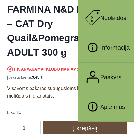
FARMINA N&D PUMPKIN
Nuolaidos
– CAT Dry
Quail&Pomegranate
Informacija
ADULT 300 g
9.02
€
TIK AKVANAMAI KLUBO NARIAMS
!
Paskyra
Įprasta kaina:
9.49
€
Visavertis pašaras suaugusioms katėms su putpelėmis,
moliūgais ir granatais.
Apie mus
Liko 19
Į krepšelį