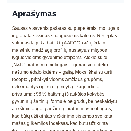
Aprašymas
Sausas visavertis pašaras su putpelėmis, moliūgais
ir granatais skirtas suaugusioms katėms. Receptas
sukurtas taip, kad atitiktų AAFCO kačių ėdalo
maistinių medžiagų profilių nustatytus mitybos
lygius visiems gyvenimo etapams. Atskleiskite
„N&D“ praturtinto moliūgais – geriausio didelio
našumo ėdalo katėms – galią. Moksliškai sukurti
receptai, pritaikyti visoms amžiaus grupėms,
užtikrinantys optimalią mitybą. Pagrindiniai
privalumai: 96 % baltymų iš aukštos kokybės
gyvūninių šaltinių; formulė be grūdų, be neskaldytų
ankštinių augalų ar žirnių; praturtintas moliūgais,
kad būtų užtikrintas virškinimo sistemos sveikata;
mažas glikemijos indeksas, kad būtų užtikrinta
ilgalaikė energija; regioninės kilmės ingredientai,