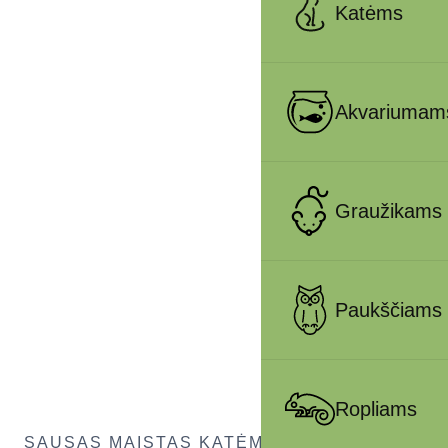
Katėms
Akvariumam
Graužikams
Paukščiams
Ropliams
SAUSAS MAISTAS KATĖMS