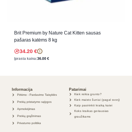
Brit Premium by Nature Cat Kitten sausas
pašaras katėms 8 kg
34.20
€
!
Įprasta kaina:
36.00
€
Informacija
Patarimai
Kiek reikia grunto?
Pirkimo - Pardavimo Taisyklės
Kiek maisto šuniui (pagal svorį)
Prekių pristatymo sąlygos
Kaip pasirinkti kraiką katei
Apmokėjimas
Koks kraikas geriausias
Prekių grąžinimas
graužikams
Privatumo politika