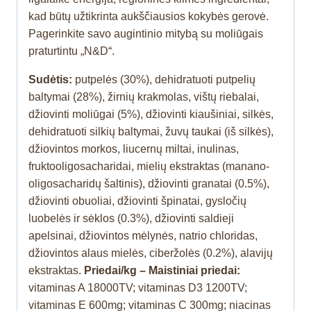
kad būtų užtikrinta aukščiausios kokybės gerovė.
Pagerinkite savo augintinio mitybą su moliūgais
praturtintu „N&D“.
Sudėtis:
putpelės (30%), dehidratuoti putpelių
baltymai (28%), žirnių krakmolas, vištų riebalai,
džiovinti moliūgai (5%), džiovinti kiaušiniai, silkės,
dehidratuoti silkių baltymai, žuvų taukai (iš silkės),
džiovintos morkos, liucernų miltai, inulinas,
fruktooligosacharidai, mielių ekstraktas (manano-
oligosacharidų šaltinis), džiovinti granatai (0.5%),
džiovinti obuoliai, džiovinti špinatai, gysločių
luobelės ir sėklos (0.3%), džiovinti saldieji
apelsinai, džiovintos mėlynės, natrio chloridas,
džiovintos alaus mielės, ciberžolės (0.2%), alavijų
ekstraktas.
Priedai/kg – Maistiniai priedai:
vitaminas A 18000TV; vitaminas D3 1200TV;
vitaminas E 600mg; vitaminas C 300mg; niacinas