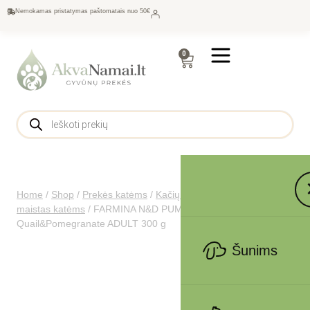
Nemokamas pristatymas paštomatais nuo 50€
0
Home
/
Shop
/
Prekės katėms
/
Kačių maistas
/
Sausas
maistas katėms
/
FARMINA N&D PUMPKIN – CAT Dry
Quail&Pomegranate ADULT 300 g
Šunims