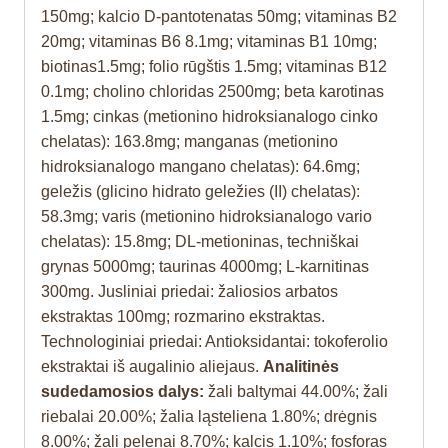
150mg; kalcio D-pantotenatas 50mg; vitaminas B2
20mg; vitaminas B6 8.1mg; vitaminas B1 10mg;
biotinas1.5mg; folio rūgštis 1.5mg; vitaminas B12
0.1mg; cholino chloridas 2500mg; beta karotinas
1.5mg; cinkas (metionino hidroksianalogo cinko
chelatas): 163.8mg; manganas (metionino
hidroksianalogo mangano chelatas): 64.6mg;
geležis (glicino hidrato geležies (II) chelatas):
58.3mg; varis (metionino hidroksianalogo vario
chelatas): 15.8mg; DL-metioninas, techniškai
grynas 5000mg; taurinas 4000mg; L-karnitinas
300mg. Jusliniai priedai: žaliosios arbatos
ekstraktas 100mg; rozmarino ekstraktas.
Technologiniai priedai: Antioksidantai: tokoferolio
ekstraktai iš augalinio aliejaus.
Analitinės
sudedamosios dalys:
žali baltymai 44.00%; žali
riebalai 20.00%; žalia ląsteliena 1.80%; drėgnis
8.00%; žali pelenai 8.70%; kalcis 1.10%; fosforas