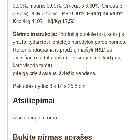
0.90%; magnis 0.09%; Omega-6 3.30%; Omega-3
0.90%; DHR 0.50%; EPR 0.30%.
Energinė vertė:
Kcal/Kg 4197 – Mj/Kg 17,56
Šėrimo instrukcija:
Produktą duokite tokį, koks jis
yra, laikydamiesi lentelėje nurodytos paros normos.
Rekomenduojama iš pradžių maišyti N&D su
anksčiau naudotu pašaru. Pasirūpinkite, kad jūsų
katė visada turėtų
prieigą prie švaraus, šviežio vandens.
Pakuotės dydis: 8 x 14 x 25,5 cm.
Atsiliepimai
Atsiliepimų dar nėra.
Būkite pirmas aprašęs