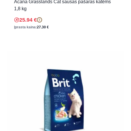
Acana Grasslands Cat sausas pašaras katėms
1,8 kg
25.94
€
!
Įprasta kaina:
27.30
€