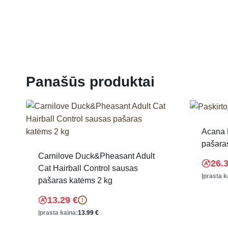
Panašūs produktai
Acana 
pašara
Carnilove Duck&Pheasant Adult
26.
Cat Hairball Control sausas
Įprasta k
pašaras katėms 2 kg
13.29
€
!
Įprasta kaina:
13.99
€