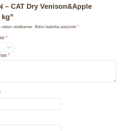
 – CAT Dry Venison&Apple
 kg”
s nebus skelbiamas.
Būtini laukeliai pažymėti
*
mas
*
imas
*
*