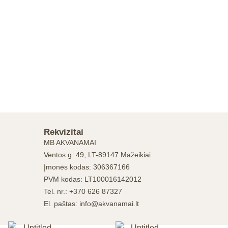
Rekvizitai
MB AKVANAMAI
Ventos g. 49, LT-89147 Mažeikiai
Įmonės kodas: 306367166
PVM kodas: LT100016142012
Tel. nr.: +370 626 87327
El. paštas: info@akvanamai.lt