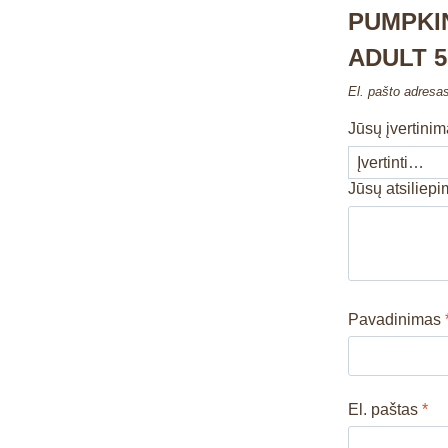
PUMPKIN
ADULT 5
El. pašto adresa
Jūsų įvertini
Jūsų atsiliep
Pavadinimas
El. paštas
*