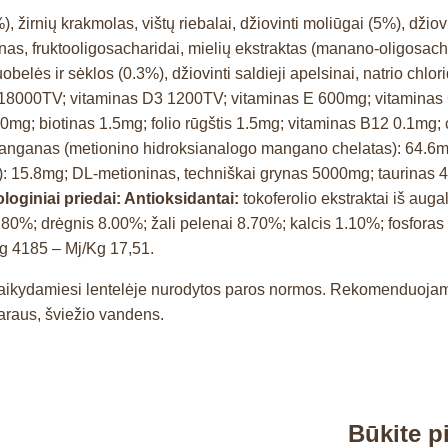
 žirnių krakmolas, vištų riebalai, džiovinti moliūgai (5%), džiovin
ulinas, fruktooligosacharidai, mielių ekstraktas (manano-oligosacha
uobelės ir sėklos (0.3%), džiovinti saldieji apelsinai, natrio chlo
 18000TV; vitaminas D3 1200TV; vitaminas E 600mg; vitaminas
mg; biotinas 1.5mg; folio rūgštis 1.5mg; vitaminas B12 0.1mg; 
nganas (metionino hidroksianalogo mangano chelatas): 64.6mg; g
s): 15.8mg; DL-metioninas, techniškai grynas 5000mg; taurinas
loginiai priedai: Antioksidantai:
tokoferolio ekstraktai iš auga
a 1.80%; drėgnis 8.00%; žali pelenai 8.70%; kalcis 1.10%; fos
g 4185 – Mj/Kg 17,51.
a, laikydamiesi lentelėje nurodytos paros normos. Rekomenduoj
švaraus, šviežio vandens.
Būkite 