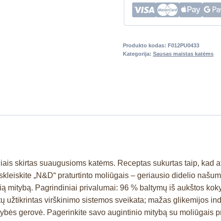
Produkto kodas:
F012PU0433
Kategorija:
Sausas maistas katėms
liais skirtas suaugusioms katėms. Receptas sukurtas taip, kad a
leiskite „N&D“ praturtinto moliūgais – geriausio didelio našumo
ią mitybą. Pagrindiniai privalumai: 96 % baltymų iš aukštos kok
ūtų užtikrintas virškinimo sistemos sveikata; mažas glikemijos ind
kybės gerovė. Pagerinkite savo augintinio mitybą su moliūgais p