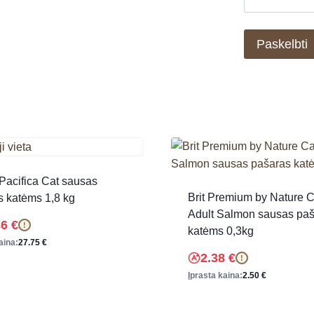
Pacifica Cat sausas
Brit Premium by Nature C
s katėms 1,8 kg
Adult Salmon sausas pa
36
€
!
katėms 0,3kg
aina:
27.75
€
2.38
€
!
Įprasta kaina:
2.50
€