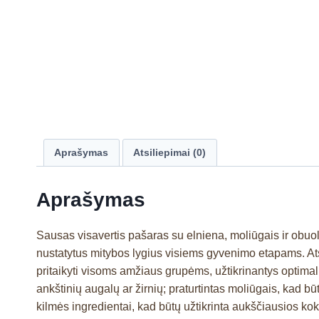
Aprašymas
Atsiliepimai (0)
Aprašymas
Sausas visavertis pašaras su elniena, moliūgais ir obuo
nustatytus mitybos lygius visiems gyvenimo etapams. Atsk
pritaikyti visoms amžiaus grupėms, užtikrinantys optimal
ankštinių augalų ar žirnių; praturtintas moliūgais, kad b
kilmės ingredientai, kad būtų užtikrinta aukščiausios ko