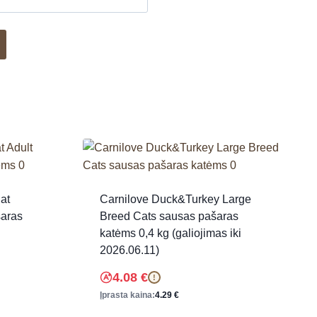
at
Carnilove Duck&Turkey Large
šaras
Breed Cats sausas pašaras
katėms 0,4 kg (galiojimas iki
2026.06.11)
4.08
€
!
Įprasta kaina:
4.29
€