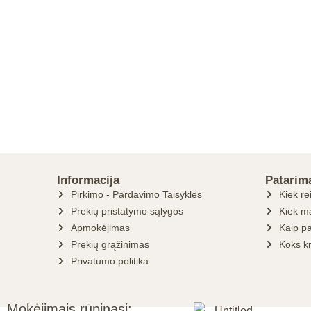
Informacija
Patarim
Pirkimo - Pardavimo Taisyklės
Kiek re
Prekių pristatymo sąlygos
Kiek ma
Apmokėjimas
Kaip pa
Prekių grąžinimas
Koks k
Privatumo politika
Mokėjimais rūpinasi: