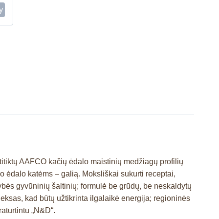
titiktų AAFCO kačių ėdalo maistinių medžiagų profilių
 ėdalo katėms – galią. Moksliškai sukurti receptai,
ybės gyvūninių šaltinių; formulė be grūdų, be neskaldytų
eksas, kad būtų užtikrinta ilgalaikė energija; regioninės
raturtintu „N&D“.