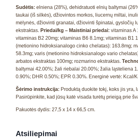
Sudėtis:
elniena (28%), dehidratuoti elnių baltymai (26%),
taukai (iš silkės), džiovintos morkos, liucernų miltai, in
mėlynės, džiovinti granatai, džiovinti špinatai, gysločių l
ekstraktas.
Priedai/kg – Maistiniai priedai:
vitaminas A
vitaminas B2 20mg; vitaminas B6 8.1mg; vitaminas B1 10
(metionino hidroksianalogo cinko chelatas): 163.8mg; ma
58.3mg; varis (metionino hidroksianalogo vario chelata
arbatos ekstraktas 100mg; rozmarino ekstraktas.
Techno
baltymai 42.00%; žali riebalai 20.00%; žalia ląstelien
0.90%; DHR 0.50%; EPR 0.30%. Energinė vertė: Kcal/K
Šėrimo instrukcija:
Produktą duokite tokį, koks jis yr
Pasirūpinkite, kad jūsų katė visada turėtų prieigą prie 
Pakuotės dydis: 27,5 x 14 x 66,5 cm.
Atsiliepimai