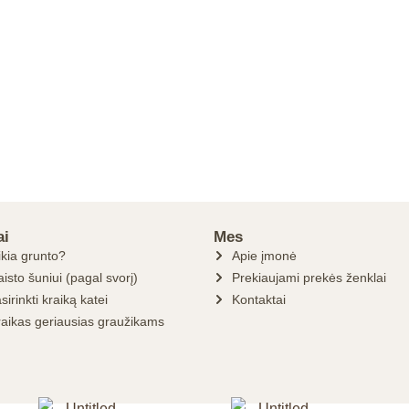
ai
Mes
ikia grunto?
Apie įmonė
isto šuniui (pagal svorį)
Prekiaujami prekės ženklai
sirinkti kraiką katei
Kontaktai
raikas geriausias graužikams