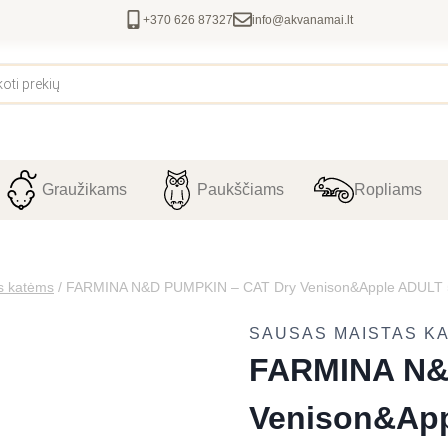
+370 626 87327
info@akvanamai.lt
Graužikams
Paukščiams
Ropliams
s katėms
/
FARMINA N&D PUMPKIN – CAT Dry Venison&Apple ADULT 
SAUSAS MAISTAS K
FARMINA N&
Venison&App