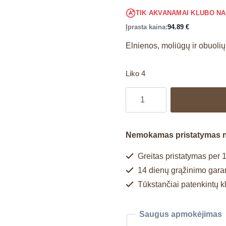
TIK AKVANAMAI KLUBO N
Įprasta kaina:
94.89
€
Elnienos, moliūgų ir obuoli
Liko 4
Nemokamas pristatymas 
Greitas pristatymas per 1
14 dienų grąžinimo garan
Tūkstančiai patenkintų k
Saugus apmokėjimas