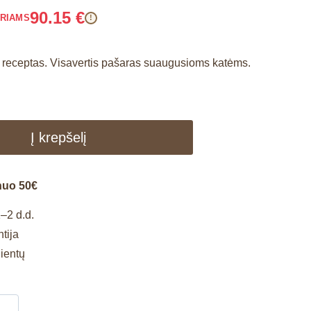
90.15
€
ARIAMS
!
ų receptas. Visavertis pašaras suaugusioms katėms.
Į krepšelį
nuo 50€
–2 d.d.
tija
lientų