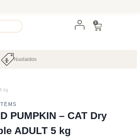
0
Nuolaidos
5 kg
ATĖMS
D PUMPKIN – CAT Dry
le ADULT 5 kg