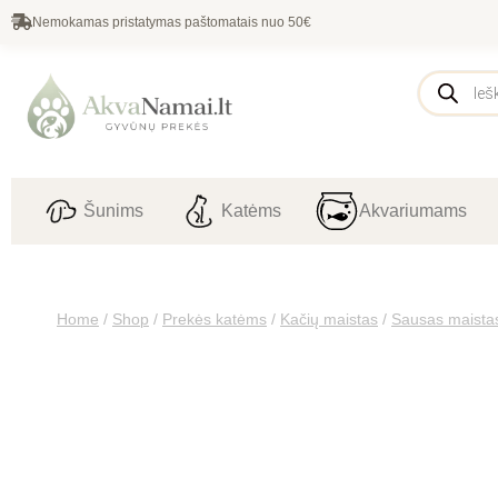
Nemokamas pristatymas paštomatais nuo 50€
Šunims
Katėms
Akvariumams
Home
/
Shop
/
Prekės katėms
/
Kačių maistas
/
Sausas maista