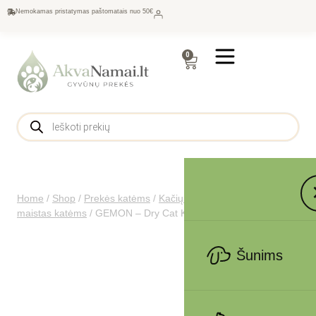
Nemokamas pristatymas paštomatais nuo 50€
0
Home
/
Shop
/
Prekės katėms
/
Kačių maistas
/
Sausas
maistas katėms
/
GEMON – Dry Cat Kitten chicken & rice 7kg
Šunims