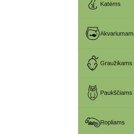
Katėms
Akvariumam
Graužikams
Paukščiams
Ropliams