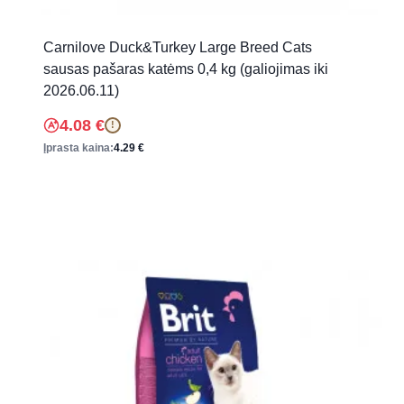
Carnilove Duck&Turkey Large Breed Cats
sausas pašaras katėms 0,4 kg (galiojimas iki
2026.06.11)
4.08
€
!
Įprasta kaina:
4.29
€