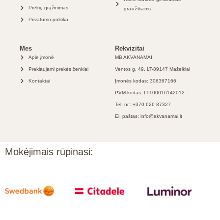
Prekių grąžinimas
graužikams
Privatumo politika
Mes
Rekvizitai
Apie įmonė
MB AKVANAMAI
Prekiaujami prekės ženklai
Ventos g. 49, LT-89147 Mažeikiai
Kontaktai
Įmonės kodas: 306367166
PVM kodas: LT100016142012
Tel. nr.: +370 626 87327
El. paštas: info@akvanamai.lt
Mokėjimais rūpinasi: