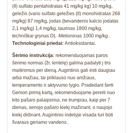
(II) sulfato pentahidratas 41 mg/kg kg) 10 mg/kg,
geležis (vario sulfato geležies (II) monohidratas 266
mg/kg) 87 mg/kg, jodas (bevandenis kalcio jodatas
2,1 mg/kg) 1,4 mg/kg, taurinas 1800 mg/kg,
techniškai grynas DL -Metioninas 1000 mg/kg .
Technologiniai priedai:
Antioksidantai.
Šėrimo instrukcija:
rekomenduojamas paros
šėrimo normas (žr. lentelę) galima padalyti į tris
maitinimus per dieną. Augintinis gali ėsti daugiau
arba mažiau, tai priklauso nuo amžiaus,
temperamento ir aktyvumo lygio. Pradedant šerti
Gemon pirmą kartą, rekomenduojame pereiti nuo
kito pašaro palaipsniui, ne trumpiau, kaip per 7
dienas, senojo pašaro kiekį mažinant, o naujojo
kiekį didinant. Augintinio indelyje visada turi būti
švaraus geriamo vandens.