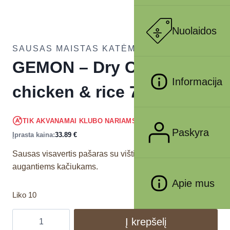
Nuolaidos
SAUSAS MAISTAS KATĖMS
GEMON – Dry Cat Kitten
Informacija
chicken & rice 7kg
32.20
€
TIK AKVANAMAI KLUBO NARIAMS
!
Paskyra
Įprasta kaina:
33.89
€
Sausas visavertis pašaras su vištiena ir ryžiais, skirtas
augantiems kačiukams.
Apie mus
Liko 10
Į krepšelį