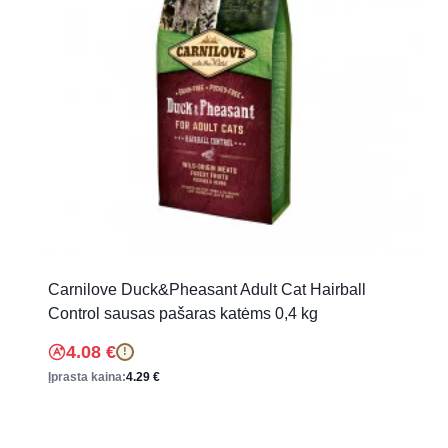
Carnilove Duck&Pheasant Adult Cat Hairball
Control sausas pašaras katėms 0,4 kg
4.08
€
!
Įprasta kaina:
4.29
€