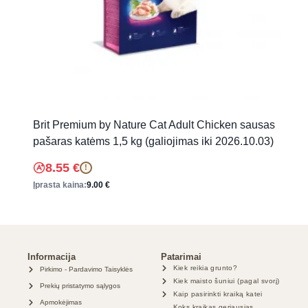
Brit Premium by Nature Cat Adult Chicken sausas
pašaras katėms 1,5 kg (galiojimas iki 2026.10.03)
8.55
€
!
Įprasta kaina:
9.00
€
Informacija
Patarimai
Kiek reikia grunto?
Pirkimo - Pardavimo Taisyklės
Kiek maisto šuniui (pagal svorį)
Prekių pristatymo sąlygos
Kaip pasirinkti kraiką katei
Apmokėjimas
Koks kraikas geriausias