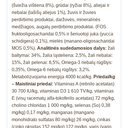
(šviežia vištiena 8%), grūdai (ryžiai 8%), aliejai ir
riebalai (lašišų aliejus 1%), žuvis ir žuvies
perdirbimo produktai, daržovės, mineralinės
medžiagos, augalų perdirbimo produktai. (FOS
fruktooligosacharidai 0,5% ir šeriuotoji juka (yucca
schidigera) 0,1%), mielės (manano-oligosacharidai
MOS 0,5%).
Analitinės sudedamosios dalys:
žali
baltymai: 34%, žalia ląsteliena: 2,5%, žali riebalai:
15%, žali pelenai: 8,5%, Omega-3 riebalų rūgštys:
0,35%, Omega-6 riebalų rūgštys: 3,2%.
Metabolizuojama energija 4000 kcal/kg.
Priedai/kg
– Maistiniai priedai:
Vitaminas A (retinilo acetatas)
30 700 IU/kg, vitaminas D3 1 610 TV/kg, vitaminas
E (visų racematų alfa-tokoferilo acetatas) 72 mg/kg,
cholino chloridas 1 000 mg/kg, selenas (So) 0,38
mg/kg) 0,17 mg/kg, manganas (mangano
monohidrato sulfatas 80 mg/kg) 26 mg/kg, cinkas
(cinko oksidas 152 mg/kg) 122 mg/kg, varis (vario