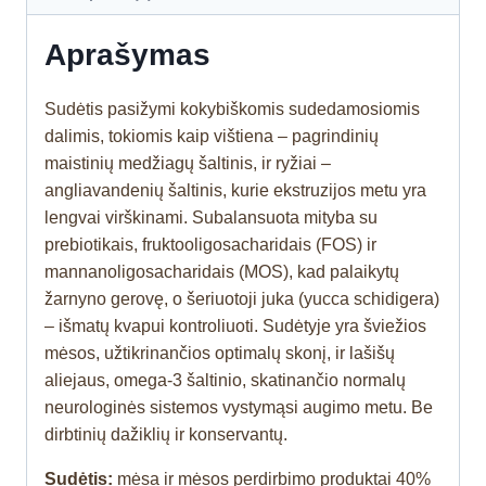
Aprašymas
Sudėtis pasižymi kokybiškomis sudedamosiomis
dalimis, tokiomis kaip vištiena – pagrindinių
maistinių medžiagų šaltinis, ir ryžiai –
angliavandenių šaltinis, kurie ekstruzijos metu yra
lengvai virškinami. Subalansuota mityba su
prebiotikais, fruktooligosacharidais (FOS) ir
mannanoligosacharidais (MOS), kad palaikytų
žarnyno gerovę, o šeriuotoji juka (yucca schidigera)
– išmatų kvapui kontroliuoti. Sudėtyje yra šviežios
mėsos, užtikrinančios optimalų skonį, ir lašišų
aliejaus, omega-3 šaltinio, skatinančio normalų
neurologinės sistemos vystymąsi augimo metu. Be
dirbtinių dažiklių ir konservantų.
Sudėtis:
mėsa ir mėsos perdirbimo produktai 40%