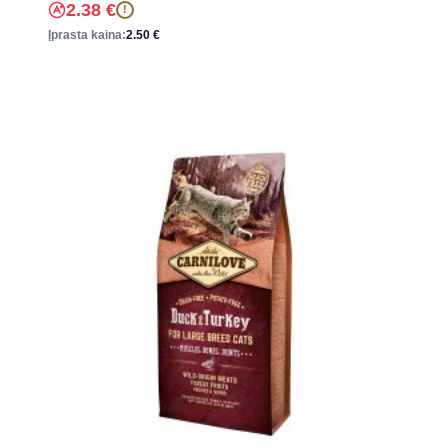
2.38
€
!
Įprasta kaina:
2.50
€