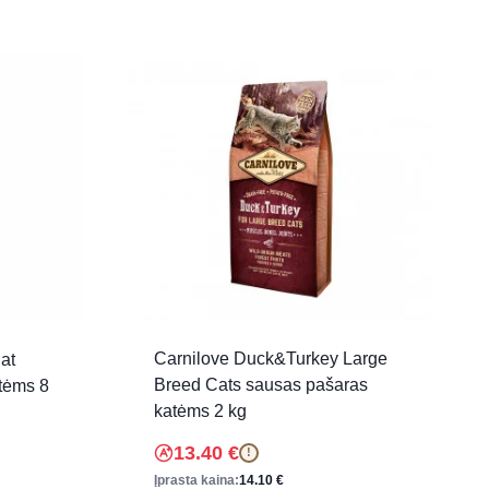
Carnilove Duck&Turkey Large
at
Breed Cats sausas pašaras
tėms 8
katėms 2 kg
13.40
€
!
Įprasta kaina:
14.10
€