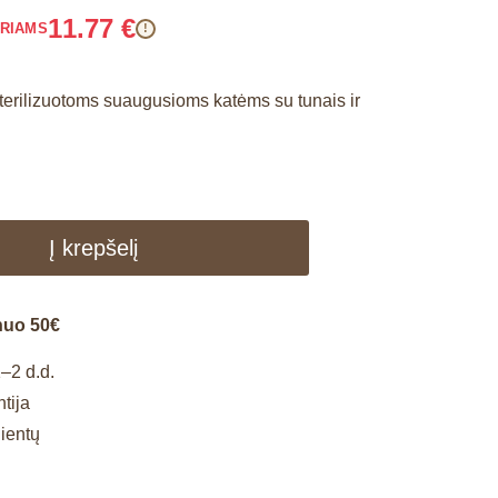
11.77
€
ARIAMS
!
terilizuotoms suaugusioms katėms su tunais ir
Į krepšelį
nuo 50€
–2 d.d.
tija
lientų