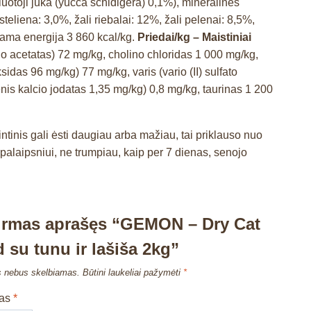
iuotoji juka (yucca schidigera) 0,1%), mineralinės
steliena: 3,0%, žali riebalai: 12%, žali pelenai: 8,5%,
jama energija 3 860 kcal/kg.
Priedai/kg – Maistiniai
ilo acetatas) 72 mg/kg, cholino chloridas 1 000 mg/kg,
as 96 mg/kg) 77 mg/kg, varis (vario (II) sulfato
nis kalcio jodatas 1,35 mg/kg) 0,8 mg/kg, taurinas 1 200
tinis gali ėsti daugiau arba mažiau, tai priklauso nuo
alaipsniui, ne trumpiau, kaip per 7 dienas, senojo
pirmas aprašęs “GEMON – Dry Cat
d su tunu ir lašiša 2kg”
s nebus skelbiamas.
Būtini laukeliai pažymėti
*
mas
*