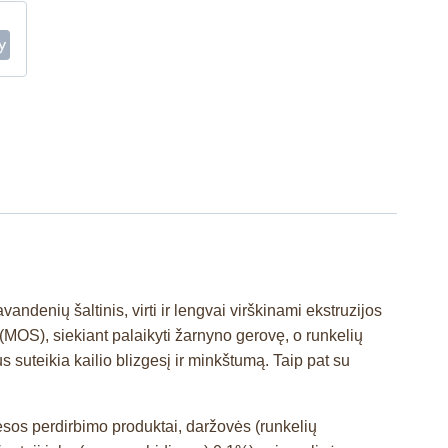
vandenių šaltinis, virti ir lengvai virškinami ekstruzijos
(MOS), siekiant palaikyti žarnyno gerovę, o runkelių
s suteikia kailio blizgesį ir minkštumą. Taip pat su
mėsos perdirbimo produktai, daržovės (runkelių