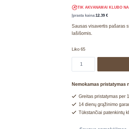
TIK AKVANAMAI KLUBO N
Įprasta kaina:
12.39
€
Sausas visavertis pašaras s
lašišomis.
Liko 65
Nemokamas pristatymas 
Greitas pristatymas per 1
14 dienų grąžinimo garan
Tūkstančiai patenkintų k