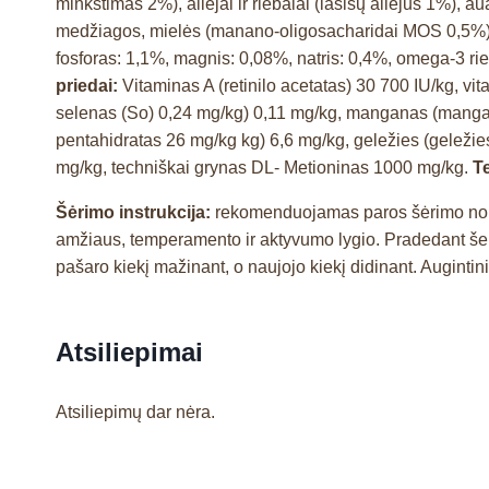
minkštimas 2%), aliejai ir riebalai (lašišų aliejus 1%), 
medžiagos, mielės (manano-oligosacharidai MOS 0,5%
fosforas: 1,1%, magnis: 0,08%, natris: 0,4%, omega-3 ri
priedai:
Vitaminas A (retinilo acetatas) 30 700 IU/kg, v
selenas (So) 0,24 mg/kg) 0,11 mg/kg, manganas (mangano 
pentahidratas 26 mg/kg kg) 6,6 mg/kg, geležies (geležie
mg/kg, techniškai grynas DL- Metioninas 1000 mg/kg.
T
Šėrimo instrukcija:
rekomenduojamas paros šėrimo normas
amžiaus, temperamento ir aktyvumo lygio. Pradedant šer
pašaro kiekį mažinant, o naujojo kiekį didinant. Augintin
Atsiliepimai
Atsiliepimų dar nėra.