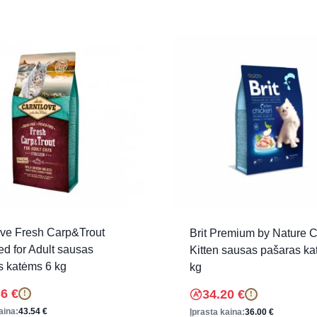
ove Fresh Carp&Trout
Brit Premium by Nature C
sed for Adult sausas
Kitten sausas pašaras ka
s katėms 6 kg
kg
36
€
34.20
€
!
!
aina:
43.54
€
Įprasta kaina:
36.00
€