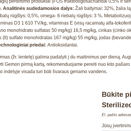
auaglų perdirbmo produktai (FOS fruktooligosacharidai 0,5% ir šer
).
Analitinės sudedamosios dalys:
Žali baltymai: 32%, žalia lą
ebalų rūgštys: 0,5%, omega- 6 riebalų rūgštys: 3 %. Metabolizuo
itaminas D3 1 610 TV/kg, vitaminas E (visų racamatų alfa-tokofer
monohidrato sulfatas 50 mg/kg) 16,5 mg/kg, cinkas (cinko oksid
s (II) sulfato monohidratas 167 mg/kg) 55 mg/kg, jodas (bevande
echnologiniai priedai:
Antioksidantai.
 (žr. lentelę) galima padalyti į du maitinimus per dieną. Augin
ti Gemon pirmą kartą, rekomenduojame pereiti nuo kito pašaro p
io indelyje visada turi būti švaraus geriamo vandens.
Būkite 
Sterilize
El. pašto adresa
Jūsų įvertini