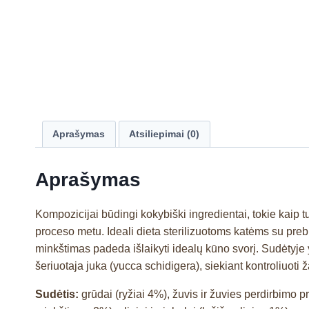
Aprašymas
Atsiliepimai (0)
Aprašymas
Kompozicijai būdingi kokybiški ingredientai, tokie kaip tun
proceso metu. Ideali dieta sterilizuotoms katėms su preb
minkštimas padeda išlaikyti idealų kūno svorį. Sudėtyje yr
šeriuotaja juka (yucca schidigera), siekiant kontroliuoti 
Sudėtis:
grūdai (ryžiai 4%), žuvis ir žuvies perdirbimo 