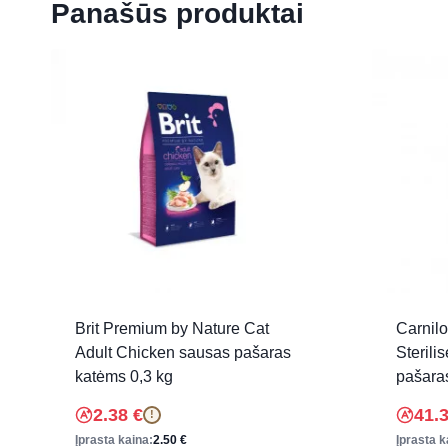
Panašūs produktai
Brit Premium by Nature Cat
Carnil
Adult Chicken sausas pašaras
Sterili
katėms 0,3 kg
pašara
2.38
€
41.
!
Įprasta kaina:
2.50
€
Įprasta k