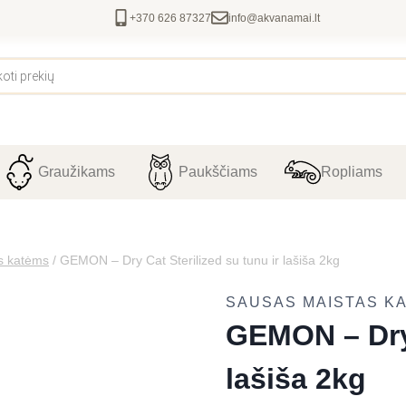
+370 626 87327
info@akvanamai.lt
Graužikams
Paukščiams
Ropliams
s katėms
/
GEMON – Dry Cat Sterilized su tunu ir lašiša 2kg
SAUSAS MAISTAS K
GEMON – Dry 
lašiša 2kg