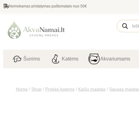
Nemokamas pristatymas paštomatais nuo 50€
Šunims
Katėms
Akvariumams
Home
/
Shop
/
Prekės katėms
/
Kačių maistas
/
Sausas maista