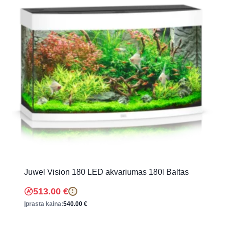
Juwel Vision 180 LED akvariumas 180l Baltas
513.00
€
!
Įprasta kaina:
540.00
€