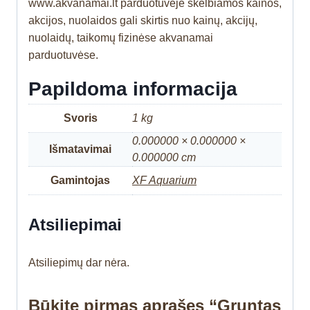
www.akvanamai.lt parduotuvėje skelbiamos kainos,
akcijos, nuolaidos gali skirtis nuo kainų, akcijų,
nuolaidų, taikomų fizinėse akvanamai
parduotuvėse.
Papildoma informacija
Svoris
1 kg
0.000000 × 0.000000 ×
Išmatavimai
0.000000 cm
Gamintojas
XF Aquarium
Atsiliepimai
Atsiliepimų dar nėra.
Būkite pirmas aprašęs “Gruntas