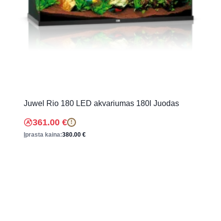
Juwel Rio 180 LED akvariumas 180l Juodas
361.00
€
!
Įprasta kaina:
380.00
€