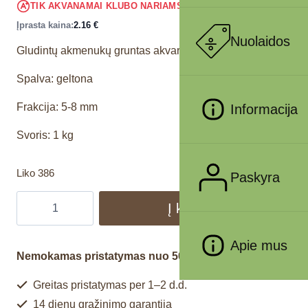
2.05
€
TIK AKVANAMAI KLUBO NARIAMS
!
Įprasta kaina:
2.16
€
Nuolaidos
Gludintų akmenukų gruntas akvariumams
Spalva: geltona
Frakcija: 5-8 mm
Informacija
Svoris: 1 kg
Liko 386
Paskyra
Į krepšelį
Apie mus
Nemokamas pristatymas nuo 50€
Greitas pristatymas per 1–2 d.d.
14 dienų grąžinimo garantija