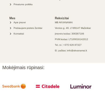
Privatumo politika
Mes
Rekvizitai
Apie įmonė
MB AKVANAMAI
Prekiaujami prekės ženklai
Ventos g. 49, LT-89147 Mažeikiai
Kontaktai
Įmonės kodas: 306367166
PVM kodas: LT100016142012
Tel. nr.: +370 626 87327
El. paštas: info@akvanamai.lt
Mokėjimais rūpinasi: