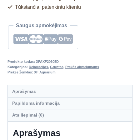
Tūkstančiai patenkintų klientų
Saugus apmokėjimas
Produkto kodas:
XFAXF20605D
Kategorijos:
Dekoracijos
,
Gruntas
,
Prekės akvariumams
Prekės ženklas:
XF Aquarium
Aprašymas
Papildoma informacija
Atsiliepimai (0)
Aprašymas