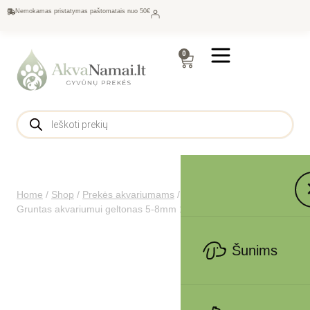
Nemokamas pristatymas paštomatais nuo 50€
0
Home
/
Shop
/
Prekės akvariumams
/
Dekoracijos
/
Gruntas
/
Gruntas akvariumui geltonas 5-8mm 1kg
Šunims