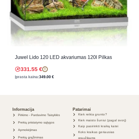
Juwel Lido 120 LED akvariumas 120l Pilkas
331.55
€
!
Įprasta kaina:
349.00
€
Informacija
Patarimai
Kiek reikia grunto?
Pirkimo - Pardavimo Taisyklės
Kiek maisto šuniui (pagal svorį)
Prekių pristatymo sąlygos
Kaip pasirinkti kraiką katei
Apmokėjimas
Koks kraikas geriausias
Prekių grąžinimas
graužikams