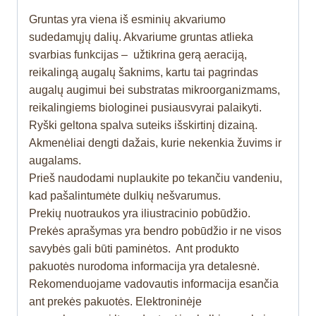
Gruntas yra viena iš esminių akvariumo
sudedamųjų dalių. Akvariume gruntas atlieka
svarbias funkcijas – užtikrina gerą aeraciją,
reikalingą augalų šaknims, kartu tai pagrindas
augalų augimui bei substratas mikroorganizmams,
reikalingiems biologinei pusiausvyrai palaikyti.
Ryški geltona spalva suteiks išskirtinį dizainą.
Akmenėliai dengti dažais, kurie nekenkia žuvims ir
augalams.
Prieš naudodami nuplaukite po tekančiu vandeniu,
kad pašalintumėte dulkių nešvarumus.
Prekių nuotraukos yra iliustracinio pobūdžio.
Prekės aprašymas yra bendro pobūdžio ir ne visos
savybės gali būti paminėtos. Ant produkto
pakuotės nurodoma informacija yra detalesnė.
Rekomenduojame vadovautis informacija esančia
ant prekės pakuotės. Elektroninėje