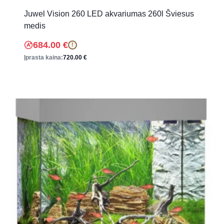
Juwel Vision 260 LED akvariumas 260l Šviesus
medis
684.00
€
!
Įprasta kaina:
720.00
€