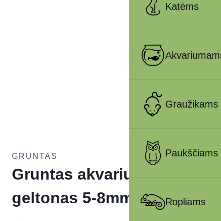
Katėms
Akvariumam
Graužikams
Paukščiams
GRUNTAS
Gruntas akvariumui
geltonas 5-8mm 1kg
Ropliams