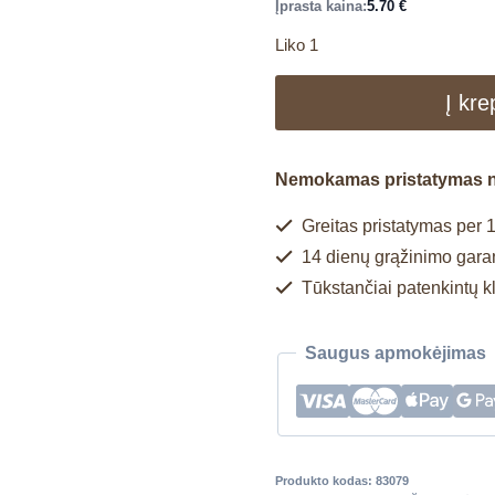
Įprasta kaina:
5.70
€
Liko 1
Į kre
Nemokamas pristatymas 
Greitas pristatymas per 1
14 dienų grąžinimo garan
Tūkstančiai patenkintų k
Saugus apmokėjimas
Produkto kodas:
83079