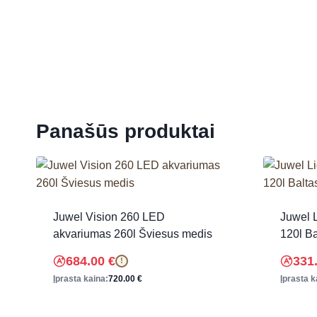
Panašūs produktai
Juwel Vision 260 LED
Juwel 
akvariumas 260l Šviesus medis
120l Ba
684.00
€
331
!
Įprasta kaina:
720.00
€
Įprasta k