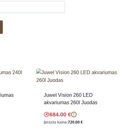
riumas
Juwel Vision 260 LED
akvariumas 260l Juodas
684.00
€
!
Įprasta kaina:
720.00
€