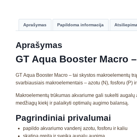
Aprašymas
Papildoma informacija
Atsiliepima
Aprašymas
GT Aqua Booster Macro –
GT Aqua Booster Macro – tai skystos makroelementų tr
svarbiausiais makroelementais – azotu (N), fosforu (P) ir
Makroelementų trūkumas akvariume gali sukelti augalų a
medžiagų kiekį ir palaikyti optimalų augimo balansą.
Pagrindiniai privalumai
papildo akvariumo vandenį azotu, fosforu ir kaliu
skatina greitą ir sveiką augalų augimą