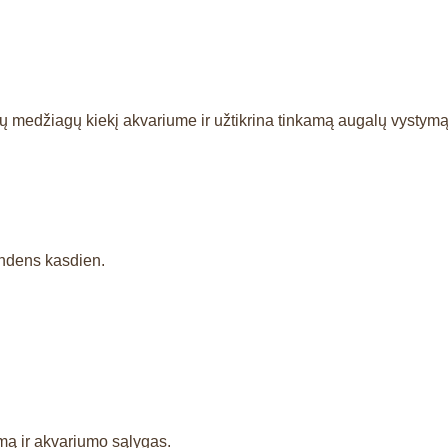
ų medžiagų kiekį akvariume ir užtikrina tinkamą augalų vystymą
ndens kasdien.
mą ir akvariumo sąlygas.