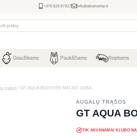
+370 626 87327
info@akvanamai.lt
Graužikams
Paukščiams
Ropliams
lų trąšos
/
GT AQUA BOOSTER MACRO 200ML
AUGALŲ TRĄŠOS
GT AQUA B
TIK AKVANAMAI KLUBO N