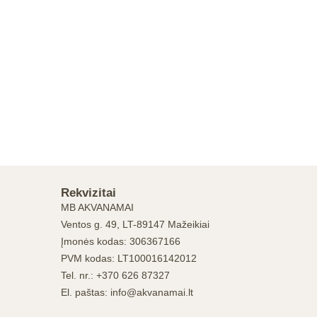
Rekvizitai
MB AKVANAMAI
Ventos g. 49, LT-89147 Mažeikiai
Įmonės kodas: 306367166
PVM kodas: LT100016142012
Tel. nr.: +370 626 87327
El. paštas: info@akvanamai.lt