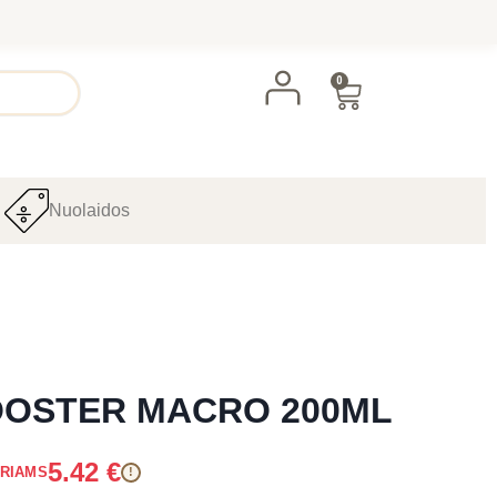
0
Nuolaidos
OOSTER MACRO 200ML
5.42
€
ARIAMS
!