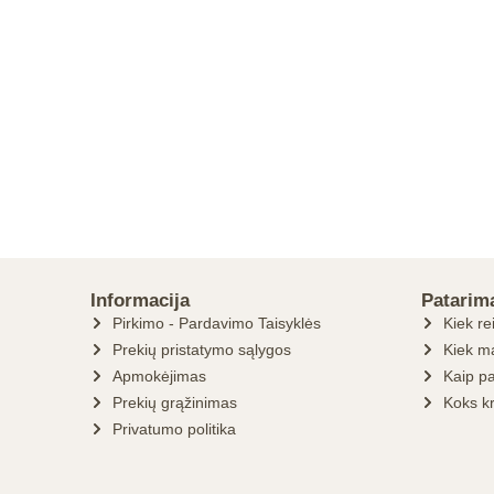
Informacija
Patarim
Pirkimo - Pardavimo Taisyklės
Kiek re
Prekių pristatymo sąlygos
Kiek ma
Apmokėjimas
Kaip pa
Prekių grąžinimas
Koks k
Privatumo politika