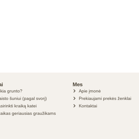
ai
Mes
ikia grunto?
Apie įmonė
isto šuniui (pagal svorį)
Prekiaujami prekės ženklai
sirinkti kraiką katei
Kontaktai
raikas geriausias graužikams