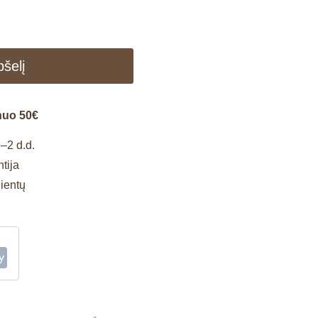
pšelį
nuo 50€
–2 d.d.
tija
lientų