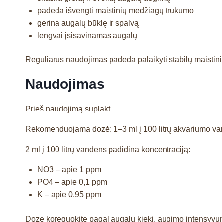
padeda išvengti maistinių medžiagų trūkumo
gerina augalų būklę ir spalvą
lengvai įsisavinamas augalų
Reguliarus naudojimas padeda palaikyti stabilų maistini
Naudojimas
Prieš naudojimą suplakti.
Rekomenduojama dozė: 1–3 ml į 100 litrų akvariumo va
2 ml į 100 litrų vandens padidina koncentraciją:
NO3 – apie 1 ppm
PO4 – apie 0,1 ppm
K – apie 0,95 ppm
Dozę koreguokite pagal augalų kiekį, augimo intensyvu