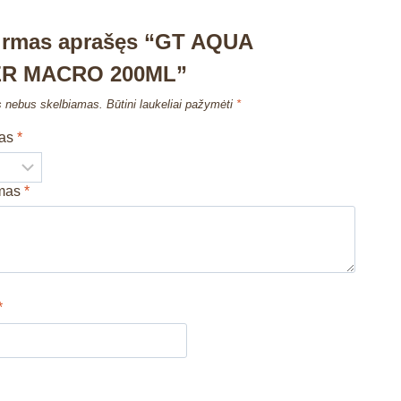
pirmas aprašęs “GT AQUA
R MACRO 200ML”
s nebus skelbiamas.
Būtini laukeliai pažymėti
*
mas
*
imas
*
*