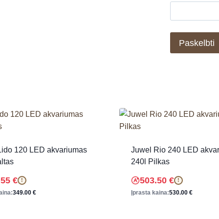
Lido 120 LED akvariumas
Juwel Rio 240 LED akva
ltas
240l Pilkas
.55
€
503.50
€
!
!
aina:
349.00
€
Įprasta kaina:
530.00
€