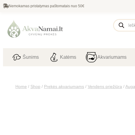
Nemokamas pristatymas paštomatais nuo 50€
Šunims
Katėms
Akvariumams
Home
/
Shop
/
Prekės akvariumams
/
Vendens priežiūra
/
Auga