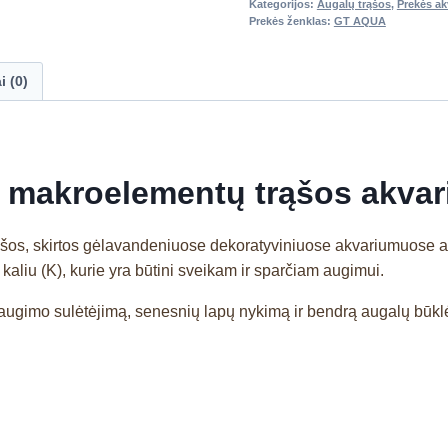
Kategorijos:
Augalų trąšos
,
Prekės a
Prekės ženklas:
GT AQUA
i (0)
 makroelementų trąšos akva
ąšos, skirtos gėlavandeniuose dekoratyviniuose akvariumuose
 kaliu (K), kurie yra būtini sveikam ir sparčiam augimui.
ugimo sulėtėjimą, senesnių lapų nykimą ir bendrą augalų būklės