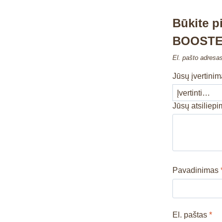
Būkite 
BOOSTE
El. pašto adresa
Jūsų įvertini
Jūsų atsiliep
Pavadinimas
El. paštas
*