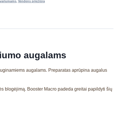
kvariumams
,
Vendens priežiūra
riumo augalams
 auginamiems augalams. Preparatas aprūpina augalus
 blogėjimą. Booster Macro padeda greitai papildyti šių