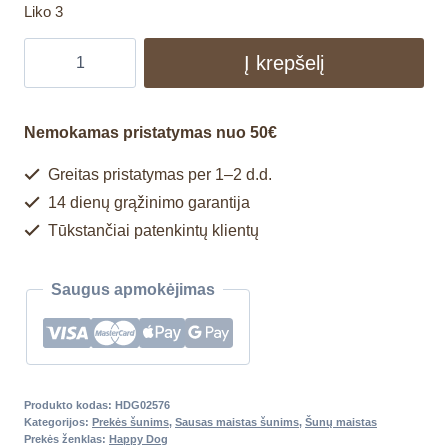
Liko 3
Į krepšelį
Nemokamas pristatymas nuo 50€
Greitas pristatymas per 1–2 d.d.
14 dienų grąžinimo garantija
Tūkstančiai patenkintų klientų
Saugus apmokėjimas
Produkto kodas:
HDG02576
Kategorijos:
Prekės šunims
,
Sausas maistas šunims
,
Šunų maistas
Prekės ženklas:
Happy Dog