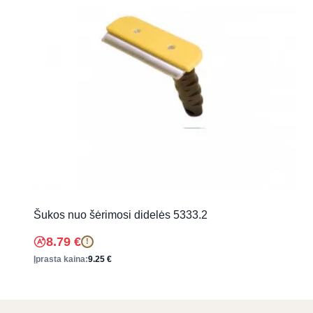
Šukos nuo šėrimosi didelės 5333.2
8.79
€
!
Įprasta kaina:
9.25
€