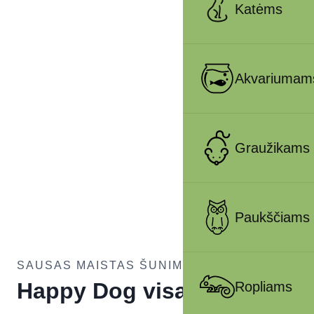
Katėms
Akvariumam
Graužikams
Paukščiams
SAUSAS MAISTAS ŠUNIMS
Happy Dog visavertis
Ropliams