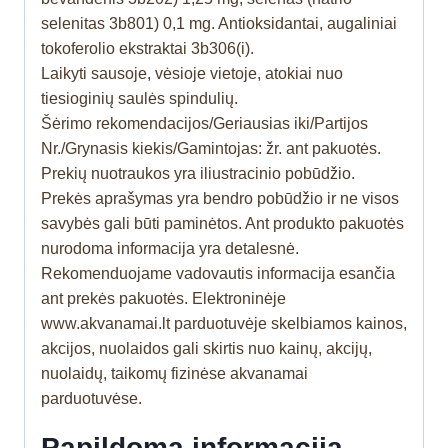
selenitas 3b801) 0,1 mg. Antioksidantai, augaliniai
tokoferolio ekstraktai 3b306(i).
Laikyti sausoje, vėsioje vietoje, atokiai nuo
tiesioginių saulės spindulių.
Šėrimo rekomendacijos/Geriausias iki/Partijos
Nr./Grynasis kiekis/Gamintojas: žr. ant pakuotės.
Prekių nuotraukos yra iliustracinio pobūdžio.
Prekės aprašymas yra bendro pobūdžio ir ne visos
savybės gali būti paminėtos. Ant produkto pakuotės
nurodoma informacija yra detalesnė.
Rekomenduojame vadovautis informacija esančia
ant prekės pakuotės. Elektroninėje
www.akvanamai.lt parduotuvėje skelbiamos kainos,
akcijos, nuolaidos gali skirtis nuo kainų, akcijų,
nuolaidų, taikomų fizinėse akvanamai
parduotuvėse.
Papildoma informacija