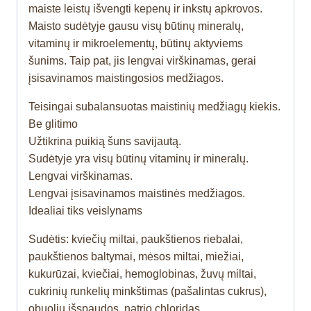
maiste leistų išvengti kepenų ir inkstų apkrovos.
Maisto sudėtyje gausu visų būtinų mineralų,
vitaminų ir mikroelementų, būtinų aktyviems
šunims. Taip pat, jis lengvai virškinamas, gerai
įsisavinamos maistingosios medžiagos.
Teisingai subalansuotas maistinių medžiagų kiekis.
Be glitimo
Užtikrina puikią šuns savijautą.
Sudėtyje yra visų būtinų vitaminų ir mineralų.
Lengvai virškinamas.
Lengvai įsisavinamos maistinės medžiagos.
Idealiai tiks veislynams
Sudėtis: kviečių miltai, paukštienos riebalai,
paukštienos baltymai, mėsos miltai, miežiai,
kukurūzai, kviečiai, hemoglobinas, žuvų miltai,
cukrinių runkelių minkštimas (pašalintas cukrus),
obuolių išspaudos, natrio chloridas.