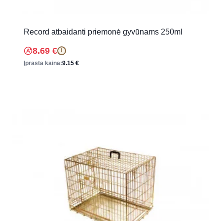
Record atbaidanti priemonė gyvūnams 250ml
8.69
€
!
Įprasta kaina:
9.15
€