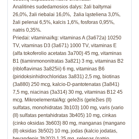
Analitinės sudedamosios dalys: žali baltymai
26,0%, žali riebalai 16,0%, žalia ląsteliena 3,0%,
žali pelenai 6,5%, kalcis 1,6%, fosforas 0,95%,
natris 0,35%.
Priedai: vitaminai/kg: vitaminas A (3a672a) 10250
TV, vitaminas D3 (3a671) 1000 TV, vitaminas E
(alfa tokoferolio acetatas 3a700) 45 mg, vitaminas
B1 (tiaminmononitratas 3a821) 3 mg, vitaminas B2
(ribloflavimas 3a825ii) 6 mg, vitaminas B6
(piridoksinhidrochloridas 3a831) 2,5 mg, biotinas
(3a880) 250 mcg, kalcio-D-pantotenatas (3a841)
7,5 mg, niacinas (3a314) 30 mg, vitaminas B12 45
mcg. Mikroelementai/kg: geležis (geležies (II)
sulfatas, monohidratas 3b103) 100 mg, varis (vario
(II) sulfatas pentahidratas 3b405) 10 mg, cinkas
(cinko oksidas 3b603) 80 mg, manganas (mangano
(II) oksidas 3b502) 10 mg, jodas (kalcio jodatas,
bevandenis 3b202) 1,25 mg, selenas (natrio