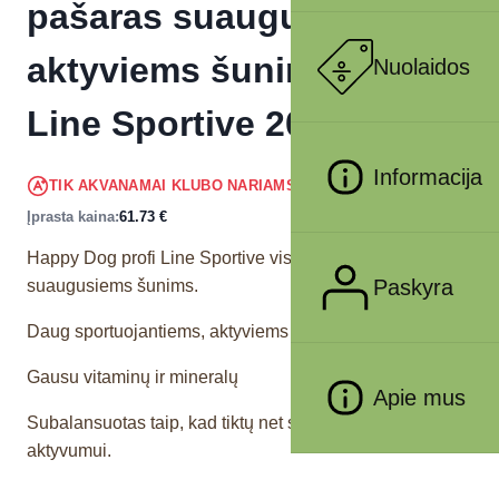
pašaras suaugusiems
aktyviems šunims Profi-
Nuolaidos
Line Sportive 20 kg
Informacija
58.64
€
TIK AKVANAMAI KLUBO NARIAMS
!
Įprasta kaina:
61.73
€
Happy Dog profi Line Sportive visavertis sausas maistas
Paskyra
suaugusiems šunims.
Daug sportuojantiems, aktyviems šunims
Gausu vitaminų ir mineralų
Apie mus
Subalansuotas taip, kad tiktų net sumažėjus šuns
aktyvumui.