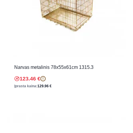
Narvas metalinis 78x55x61cm 1315.3
123.46
€
!
Įprasta kaina:
129.96
€