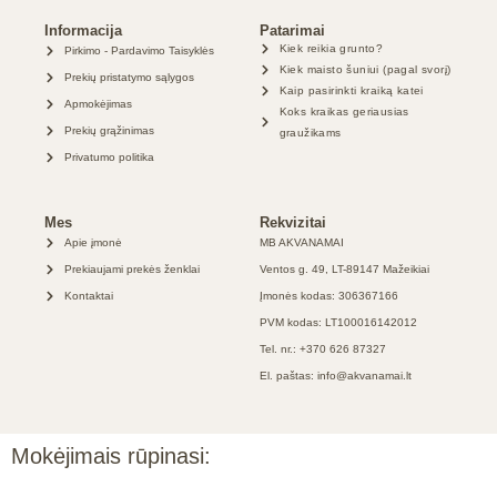
Informacija
Patarimai
Kiek reikia grunto?
Pirkimo - Pardavimo Taisyklės
Kiek maisto šuniui (pagal svorį)
Prekių pristatymo sąlygos
Kaip pasirinkti kraiką katei
Apmokėjimas
Koks kraikas geriausias
Prekių grąžinimas
graužikams
Privatumo politika
Mes
Rekvizitai
Apie įmonė
MB AKVANAMAI
Prekiaujami prekės ženklai
Ventos g. 49, LT-89147 Mažeikiai
Kontaktai
Įmonės kodas: 306367166
PVM kodas: LT100016142012
Tel. nr.: +370 626 87327
El. paštas: info@akvanamai.lt
Mokėjimais rūpinasi: