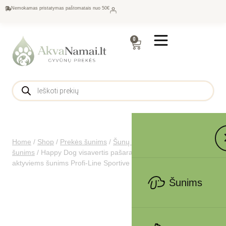
Nemokamas pristatymas paštomatais nuo 50€
0
Home
/
Shop
/
Prekės šunims
/
Šunų maistas
/
Sausas maistas
šunims
/
Happy Dog visavertis pašaras suaugusiems
aktyviems šunims Profi-Line Sportive 20 kg
Šunims