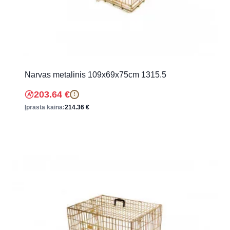
Narvas metalinis 109x69x75cm 1315.5
203.64
€
!
Įprasta kaina:
214.36
€