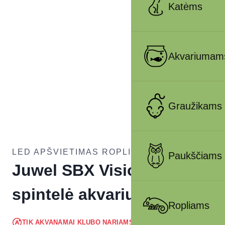
Katėms
Akvariumam
Graužikams
LED APŠVIETIMAS ROPLIAMS
Paukščiams
Juwel SBX Vision 260
spintelė akvariumui Balta
Ropliams
256.50
€
TIK AKVANAMAI KLUBO NARIAMS
!