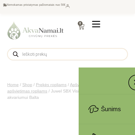
Nemokamas pristatymas paštomatais nuo 50€
0
Home
/
Shop
/
Prekės ropliams
/
Apšvietimas ropliams
/
LED
apšvietimas ropliams
/
Juwel SBX Vision 260 spintelė
akvariumui Balta
Šunims