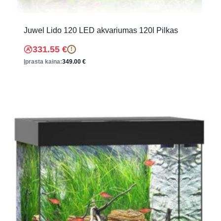
Juwel Lido 120 LED akvariumas 120l Pilkas
331.55
€
!
Įprasta kaina:
349.00
€