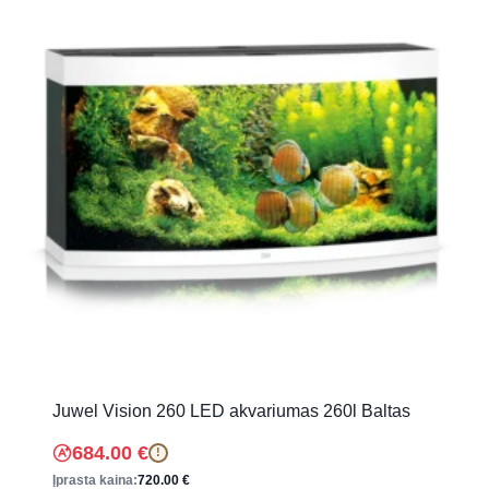
Juwel Vision 260 LED akvariumas 260l Baltas
684.00
€
!
Įprasta kaina:
720.00
€