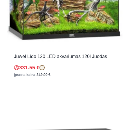
Juwel Lido 120 LED akvariumas 120l Juodas
331.55
€
!
Įprasta kaina:
349.00
€