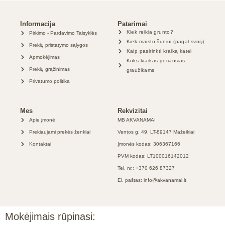
Informacija
Patarimai
Kiek reikia grunto?
Pirkimo - Pardavimo Taisyklės
Kiek maisto šuniui (pagal svorį)
Prekių pristatymo sąlygos
Kaip pasirinkti kraiką katei
Apmokėjimas
Koks kraikas geriausias
Prekių grąžinimas
graužikams
Privatumo politika
Mes
Rekvizitai
Apie įmonė
MB AKVANAMAI
Prekiaujami prekės ženklai
Ventos g. 49, LT-89147 Mažeikiai
Kontaktai
Įmonės kodas: 306367166
PVM kodas: LT100016142012
Tel. nr.: +370 626 87327
El. paštas: info@akvanamai.lt
Mokėjimais rūpinasi: