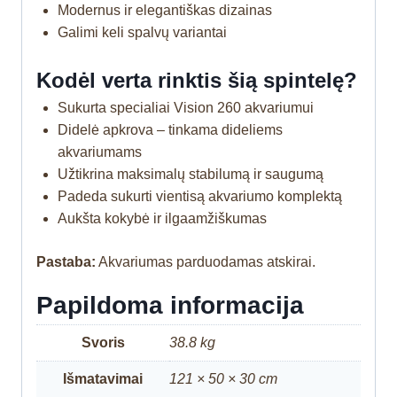
Modernus ir elegantiškas dizainas
Galimi keli spalvų variantai
Kodėl verta rinktis šią spintelę?
Sukurta specialiai Vision 260 akvariumui
Didelė apkrova – tinkama dideliems
akvariumams
Užtikrina maksimalų stabilumą ir saugumą
Padeda sukurti vientisą akvariumo komplektą
Aukšta kokybė ir ilgaamžiškumas
Pastaba:
Akvariumas parduodamas atskirai.
Papildoma informacija
Svoris
38.8 kg
Išmatavimai
121 × 50 × 30 cm