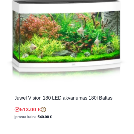
Juwel Vision 180 LED akvariumas 180l Baltas
513.00
€
!
Įprasta kaina:
540.00
€