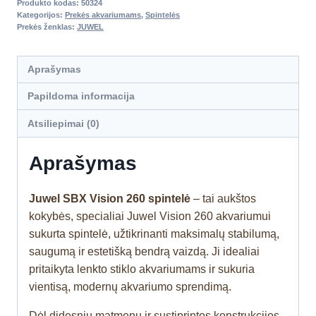
Produkto kodas:
50324
Kategorijos:
Prekės akvariumams
,
Spintelės
Prekės ženklas:
JUWEL
Aprašymas
Papildoma informacija
Atsiliepimai (0)
Aprašymas
Juwel SBX Vision 260 spintelė
– tai aukštos
kokybės, specialiai Juwel Vision 260 akvariumui
sukurta spintelė, užtikrinanti maksimalų stabilumą,
saugumą ir estetišką bendrą vaizdą. Ji idealiai
pritaikyta lenkto stiklo akvariumams ir sukuria
vientisą, modernų akvariumo sprendimą.
Dėl didesnių matmenų ir sustiprintos konstrukcijos