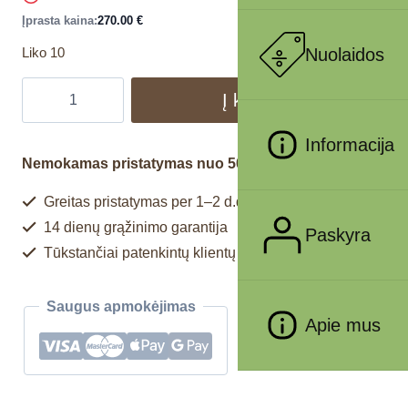
Įprasta kaina:
270.00
€
Nuolaidos
Liko 10
Į krepšelį
Informacija
Nemokamas pristatymas nuo 50€
Greitas pristatymas per 1–2 d.d.
14 dienų grąžinimo garantija
Paskyra
Tūkstančiai patenkintų klientų
Saugus apmokėjimas
Apie mus