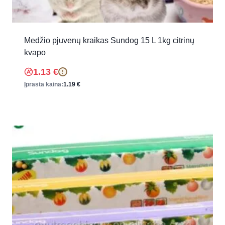
Medžio pjuvenų kraikas Sundog 15 L 1kg citrinų
kvapo
1.13
€
!
Įprasta kaina:
1.19
€