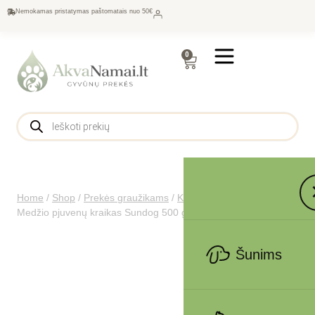
Nemokamas pristatymas paštomatais nuo 50€
0
Home
/
Shop
/
Prekės graužikams
/
Kraikas graužikams
/
Medžio pjuvenų kraikas Sundog 500 g rožių kvapo
Šunims