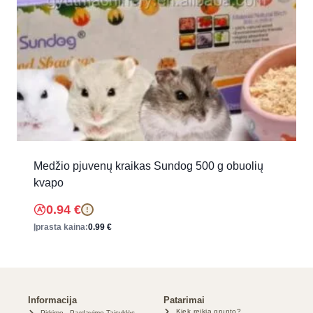
Medžio pjuvenų kraikas Sundog 500 g obuolių
kvapo
0.94
€
!
Įprasta kaina:
0.99
€
Informacija
Patarimai
Kiek reikia grunto?
Pirkimo - Pardavimo Taisyklės