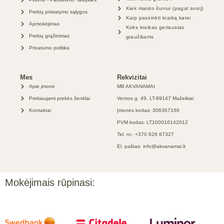
Kiek maisto šuniui (pagal svorį)
Prekių pristatymo sąlygos
Kaip pasirinkti kraiką katei
Apmokėjimas
Koks kraikas geriausias
Prekių grąžinimas
graužikams
Privatumo politika
Mes
Rekvizitai
Apie įmonė
MB AKVANAMAI
Prekiaujami prekės ženklai
Ventos g. 49, LT-89147 Mažeikiai
Kontaktai
Įmonės kodas: 306367166
PVM kodas: LT100016142012
Tel. nr.: +370 626 87327
El. paštas: info@akvanamai.lt
Mokėjimais rūpinasi: