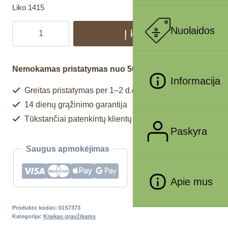
Liko 1415
Nuolaidos
Į krepšelį
Nemokamas pristatymas nuo 50€
Informacija
Greitas pristatymas per 1–2 d.d.
14 dienų grąžinimo garantija
Tūkstančiai patenkintų klientų
Paskyra
Saugus apmokėjimas
Apie mus
Produkto kodas:
01S7373
Kategorija:
Kraikas graužikams