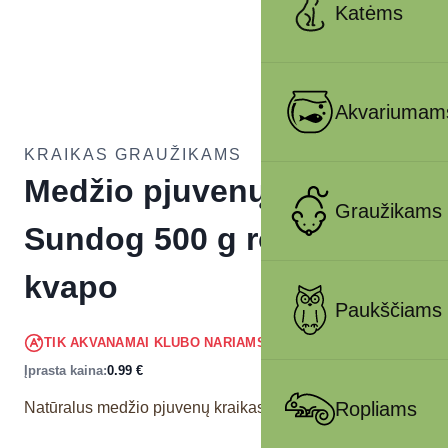
Katėms
Akvariumam
KRAIKAS GRAUŽIKAMS
Medžio pjuvenų kraikas
Graužikams
Sundog 500 g rožių
kvapo
Paukščiams
0.94
€
TIK AKVANAMAI KLUBO NARIAMS
!
Įprasta kaina:
0.99
€
Ropliams
Natūralus medžio pjuvenų kraikas graužikams.