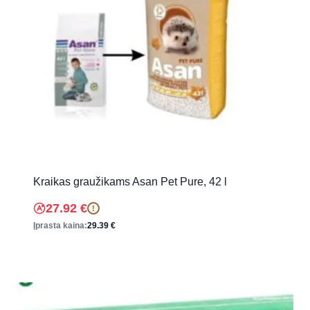
Kraikas graužikams Asan Pet Pure, 42 l
27.92
€
!
Įprasta kaina:
29.39
€