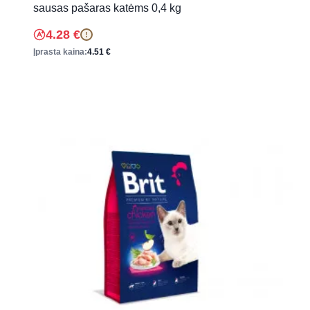
sausas pašaras katėms 0,4 kg
4.28
€
!
Įprasta kaina:
4.51
€