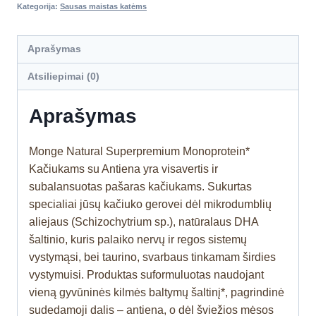
Kategorija:
Sausas maistas katėms
Aprašymas
Atsiliepimai (0)
Aprašymas
Monge Natural Superpremium Monoprotein*
Kačiukams su Antiena yra visavertis ir
subalansuotas pašaras kačiukams. Sukurtas
specialiai jūsų kačiuko gerovei dėl mikrodumblių
aliejaus (Schizochytrium sp.), natūralaus DHA
šaltinio, kuris palaiko nervų ir regos sistemų
vystymąsi, bei taurino, svarbaus tinkamam širdies
vystymuisi. Produktas suformuluotas naudojant
vieną gyvūninės kilmės baltymų šaltinį*, pagrindinė
sudedamoji dalis – antiena, o dėl šviežios mėsos