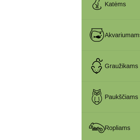
Katėms
Akvariumam
Graužikams
Paukščiams
Ropliams