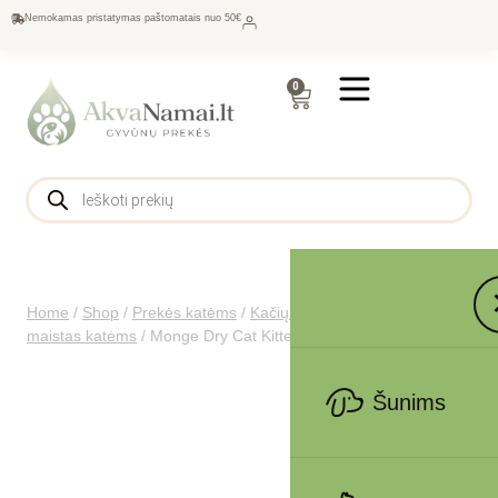
Nemokamas pristatymas paštomatais nuo 50€
0
Home
/
Shop
/
Prekės katėms
/
Kačių maistas
/
Sausas
maistas katėms
/
Monge Dry Cat Kitten su antiena 0,4 kg
Šunims