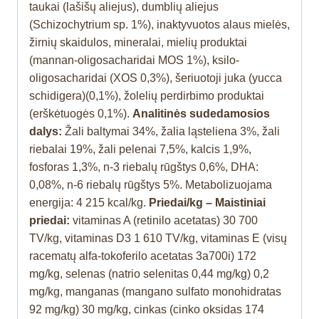
taukai (lašišų aliejus), dumblių aliejus
(Schizochytrium sp. 1%), inaktyvuotos alaus mielės,
žirnių skaidulos, mineralai, mielių produktai
(mannan-oligosacharidai MOS 1%), ksilo-
oligosacharidai (XOS 0,3%), šeriuotoji juka (yucca
schidigera)(0,1%), žolelių perdirbimo produktai
(erškėtuogės 0,1%).
Analitinės sudedamosios
dalys:
Žali baltymai 34%, žalia ląsteliena 3%, žali
riebalai 19%, žali pelenai 7,5%, kalcis 1,9%,
fosforas 1,3%, n-3 riebalų rūgštys 0,6%, DHA:
0,08%, n-6 riebalų rūgštys 5%. Metabolizuojama
energija: 4 215 kcal/kg.
Priedai/kg –
Maistiniai
priedai:
vitaminas A (retinilo acetatas) 30 700
TV/kg, vitaminas D3 1 610 TV/kg, vitaminas E (visų
racematų alfa-tokoferilo acetatas 3a700i) 172
mg/kg, selenas (natrio selenitas 0,44 mg/kg) 0,2
mg/kg, manganas (mangano sulfato monohidratas
92 mg/kg) 30 mg/kg, cinkas (cinko oksidas 174