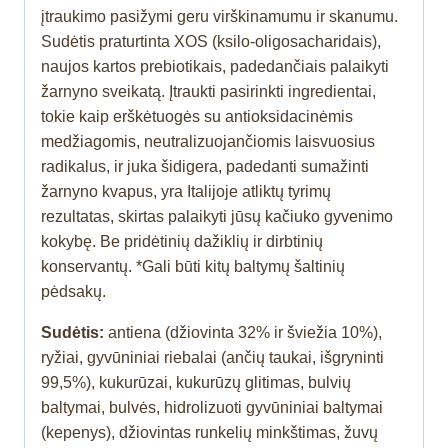
įtraukimo pasižymi geru virškinamumu ir skanumu.
Sudėtis praturtinta XOS (ksilo-oligosacharidais),
naujos kartos prebiotikais, padedančiais palaikyti
žarnyno sveikatą. Įtraukti pasirinkti ingredientai,
tokie kaip erškėtuogės su antioksidacinėmis
medžiagomis, neutralizuojančiomis laisvuosius
radikalus, ir juka šidigera, padedanti sumažinti
žarnyno kvapus, yra Italijoje atliktų tyrimų
rezultatas, skirtas palaikyti jūsų kačiuko gyvenimo
kokybę. Be pridėtinių dažiklių ir dirbtinių
konservantų. *Gali būti kitų baltymų šaltinių
pėdsakų.
Sudėtis:
antiena (džiovinta 32% ir šviežia 10%),
ryžiai, gyvūniniai riebalai (ančių taukai, išgryninti
99,5%), kukurūzai, kukurūzų glitimas, bulvių
baltymai, bulvės, hidrolizuoti gyvūniniai baltymai
(kepenys), džiovintas runkelių minkštimas, žuvų