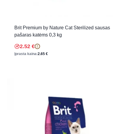
Brit Premium by Nature Cat Sterilized sausas
pašaras katėms 0,3 kg
2.52
€
!
Įprasta kaina:
2.65
€