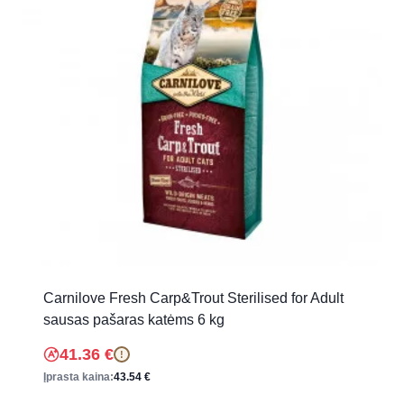
Carnilove Fresh Carp&Trout Sterilised for Adult
sausas pašaras katėms 6 kg
41.36
€
!
Įprasta kaina:
43.54
€