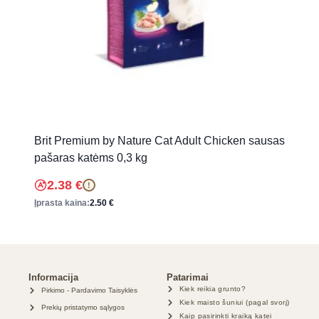
Brit Premium by Nature Cat Adult Chicken sausas
pašaras katėms 0,3 kg
2.38
€
!
Įprasta kaina:
2.50
€
Informacija
Patarimai
Kiek reikia grunto?
Pirkimo - Pardavimo Taisyklės
Kiek maisto šuniui (pagal svorį)
Prekių pristatymo sąlygos
Kaip pasirinkti kraiką katei