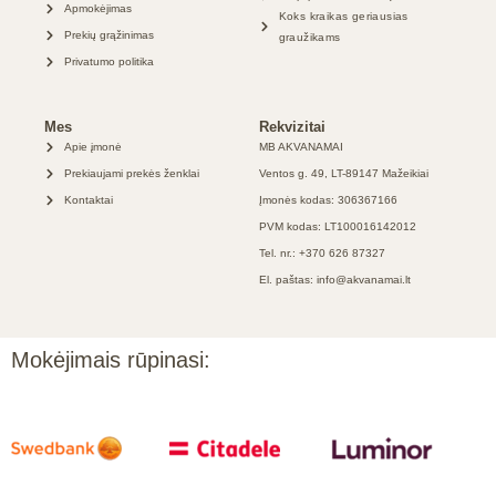
Apmokėjimas
Koks kraikas geriausias
Prekių grąžinimas
graužikams
Privatumo politika
Mes
Rekvizitai
Apie įmonė
MB AKVANAMAI
Prekiaujami prekės ženklai
Ventos g. 49, LT-89147 Mažeikiai
Kontaktai
Įmonės kodas: 306367166
PVM kodas: LT100016142012
Tel. nr.: +370 626 87327
El. paštas: info@akvanamai.lt
Mokėjimais rūpinasi: