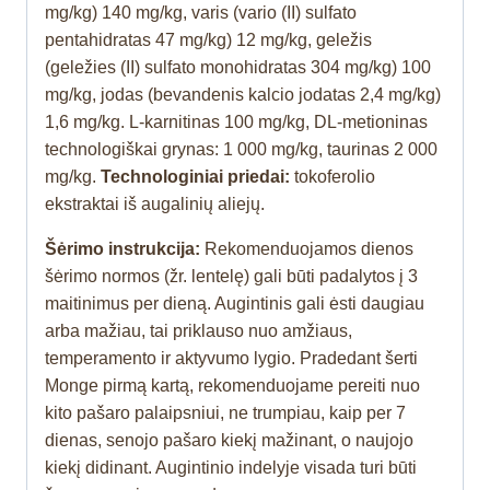
mg/kg) 140 mg/kg, varis (vario (II) sulfato
pentahidratas 47 mg/kg) 12 mg/kg, geležis
(geležies (II) sulfato monohidratas 304 mg/kg) 100
mg/kg, jodas (bevandenis kalcio jodatas 2,4 mg/kg)
1,6 mg/kg. L-karnitinas 100 mg/kg, DL-metioninas
technologiškai grynas: 1 000 mg/kg, taurinas 2 000
mg/kg.
Technologiniai priedai:
tokoferolio
ekstraktai iš augalinių aliejų.
Šėrimo instrukcija:
Rekomenduojamos dienos
šėrimo normos (žr. lentelę) gali būti padalytos į 3
maitinimus per dieną. Augintinis gali ėsti daugiau
arba mažiau, tai priklauso nuo amžiaus,
temperamento ir aktyvumo lygio. Pradedant šerti
Monge pirmą kartą, rekomenduojame pereiti nuo
kito pašaro palaipsniui, ne trumpiau, kaip per 7
dienas, senojo pašaro kiekį mažinant, o naujojo
kiekį didinant. Augintinio indelyje visada turi būti