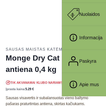
Nuolaidos
Informacija
SAUSAS MAISTAS KATĖMS
Monge Dry Cat Kitten su
Paskyra
antiena 0,4 kg
5.03
€
TIK AKVANAMAI KLUBO NARIAMS
!
Apie mus
Įprasta kaina:
5.29
€
Sausas visavertis ir subalansuotas vieno baltymo
pašaras praturtintas antiena, skirtas kačiukams.