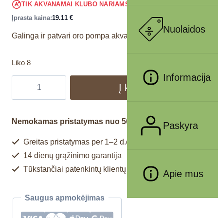
18.15
€
TIK AKVANAMAI KLUBO NARIAMS
!
Įprasta kaina:
19.11
€
Nuolaidos
Galinga ir patvari oro pompa akvariumui.
Liko 8
Informacija
Į krepšelį
Nemokamas pristatymas nuo 50€
Paskyra
Greitas pristatymas per 1–2 d.d.
14 dienų grąžinimo garantija
Tūkstančiai patenkintų klientų
Apie mus
Saugus apmokėjimas