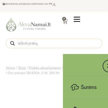
Nemokamas pristatymas paštomatais nuo 50€
0
Home
/
Shop
/
Prekės akvariumams
/
Oro įranga
/
Oro pompos
/
Oro pompa SB-830A, 5 W, 360 l/h
Šunims