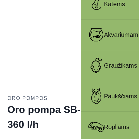
Katėms
Akvariumam
Graužikams
Paukščiams
ORO POMPOS
Oro pompa SB-830A, 5 W,
360 l/h
Ropliams