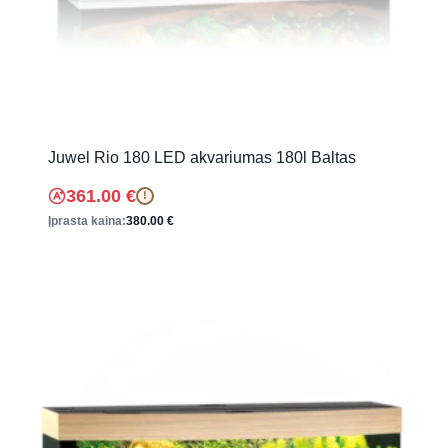
Juwel Rio 180 LED akvariumas 180l Baltas
361.00
€
!
Įprasta kaina:
380.00
€