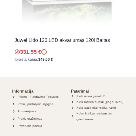
Juwel Lido 120 LED akvariumas 120l Baltas
331.55
€
!
Įprasta kaina:
349.00
€
Informacija
Patarimai
Kiek reikia grunto?
Pirkimo - Pardavimo Taisyklės
Kiek maisto šuniui (pagal svorį)
Prekių pristatymo sąlygos
Kaip pasirinkti kraiką katei
Apmokėjimas
Koks kraikas geriausias
Prekių grąžinimas
graužikams
Privatumo politika