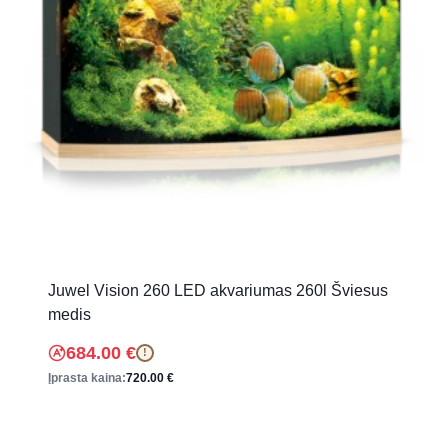
Juwel Vision 260 LED akvariumas 260l Šviesus
medis
684.00
€
!
Įprasta kaina:
720.00
€