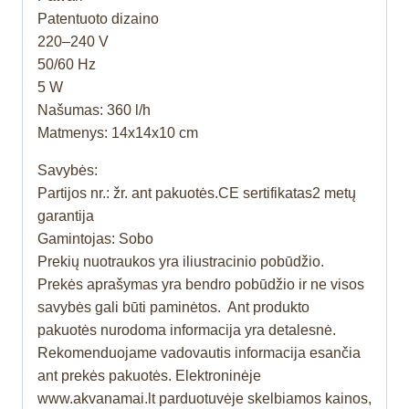
Patentuoto dizaino
220–240 V
50/60 Hz
5 W
Našumas: 360 l/h
Matmenys: 14x14x10 cm
Savybės:
Partijos nr.: žr. ant pakuotės.CE sertifikatas2 metų
garantija
Gamintojas: Sobo
Prekių nuotraukos yra iliustracinio pobūdžio.
Prekės aprašymas yra bendro pobūdžio ir ne visos
savybės gali būti paminėtos. Ant produkto
pakuotės nurodoma informacija yra detalesnė.
Rekomenduojame vadovautis informacija esančia
ant prekės pakuotės. Elektroninėje
www.akvanamai.lt parduotuvėje skelbiamos kainos,