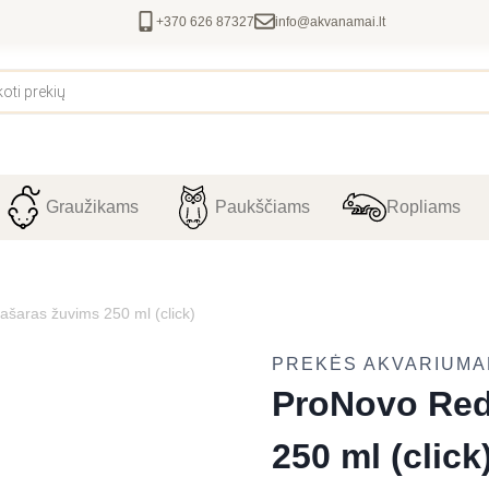
+370 626 87327
info@akvanamai.lt
Graužikams
Paukščiams
Ropliams
šaras žuvims 250 ml (click)
PREKĖS AKVARIUM
ProNovo Red
250 ml (click