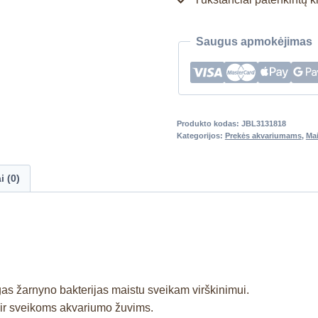
Saugus apmokėjimas
Produkto kodas:
JBL3131818
Kategorijos:
Prekės akvariumams
,
Ma
i (0)
as žarnyno bakterijas maistu sveikam virškinimui.
ai ir sveikoms akvariumo žuvims.