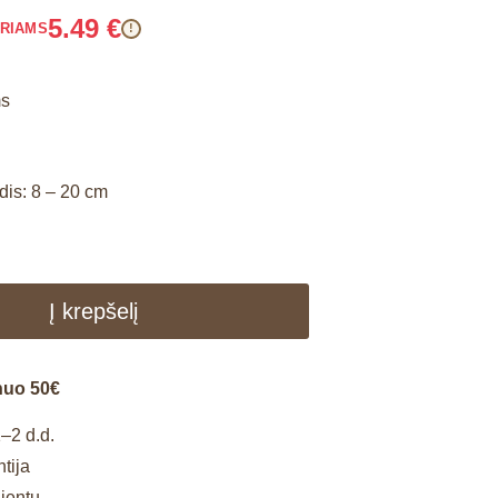
5.49
€
ARIAMS
!
ms
is: 8 – 20 cm
Į krepšelį
nuo 50€
–2 d.d.
tija
lientų