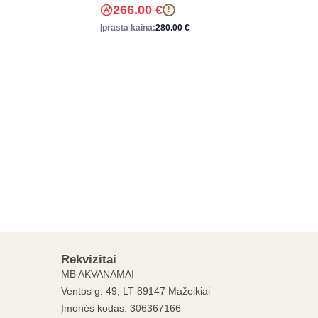
266.00
€
!
Įprasta kaina:
280.00
€
Rekvizitai
MB AKVANAMAI
Ventos g. 49, LT-89147 Mažeikiai
Įmonės kodas: 306367166