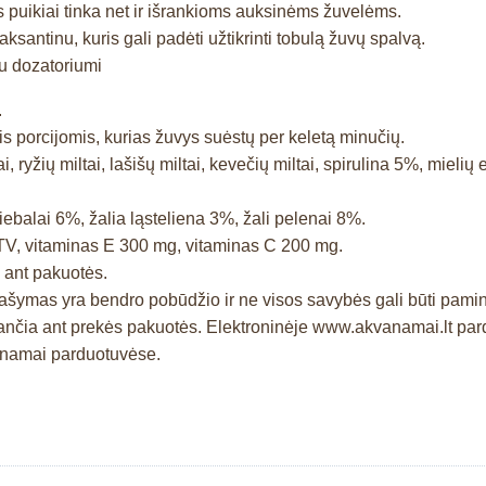
ės puikiai tinka net ir išrankioms auksinėms žuvelėms.
aksantinu, kuris gali padėti užtikrinti tobulą žuvų spalvą.
su dozatoriumi
.
 porcijomis, kurias žuvys suėstų per keletą minučių.
i, ryžių miltai, lašišų miltai, kevečių miltai, spirulina 5%, mielių 
iebalai 6%, žalia ląsteliena 3%, žali pelenai 8%.
TV, vitaminas E 300 mg, vitaminas C 200 mg.
. ant pakuotės.
prašymas yra bendro pobūdžio ir ne visos savybės gali būti pam
čia ant prekės pakuotės. Elektroninėje www.akvanamai.lt pardu
vanamai parduotuvėse.