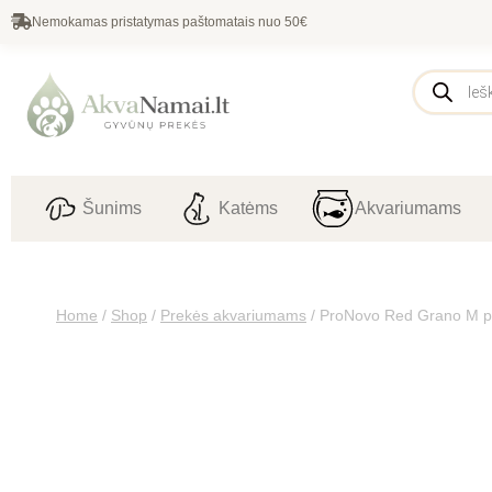
Nemokamas pristatymas paštomatais nuo 50€
Šunims
Katėms
Akvariumams
Home
/
Shop
/
Prekės akvariumams
/
ProNovo Red Grano M pa