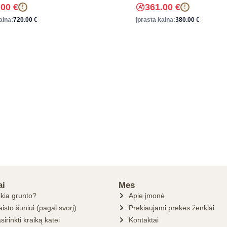
.00
€
361.00
€
!
!
aina:
720.00
€
Įprasta kaina:
380.00
€
ai
Mes
ikia grunto?
Apie įmonė
isto šuniui (pagal svorį)
Prekiaujami prekės ženklai
sirinkti kraiką katei
Kontaktai