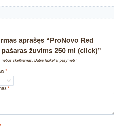
pirmas aprašęs “ProNovo Red
pašaras žuvims 250 ml (click)”
s nebus skelbiamas.
Būtini laukeliai pažymėti
*
mas
*
imas
*
*