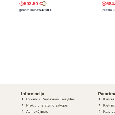
503.50
€
684
!
Įprasta kaina:
530.00
€
Įprasta k
Informacija
Patarim
Pirkimo - Pardavimo Taisyklės
Kiek re
Prekių pristatymo sąlygos
Kiek ma
Apmokėjimas
Kaip pa