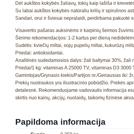
Dėl aukštos kokybės žaliavų, tokių kaip lašiša ir krevet
Su labai aukštos kokybės natūraliu krilių ir spirulinos ast
Sandari, orui ir šviesai nepralaidi, perdirbama pakuotė 
Visavertis pašaras auksinėms ir karpinių šeimos žuvims
Šėrimo rekomendacijos: 1-2 kartus per dieną nedidelėmis
Sudėtis: kviečių miltai, sojų pupelių miltai, kukurūzų milta
Priedai: antioksidantai.
Analitinės sudedamosios dalys: žali baltymai 30%, žali r
Priedai/1 kg: vitaminas A 25000 TV, vitaminas D3 3000 
Gamintojas/Grynasis kiekis/Partijos nr./Geriausias iki: žr
Prekių nuotraukos yra iliustracinio pobūdžio. Prekės a
detalesnė. Rekomenduojame vadovautis informacija esan
skirtis nuo kainų, akcijų, nuolaidų, taikomų fizinėse ak
Papildoma informacija