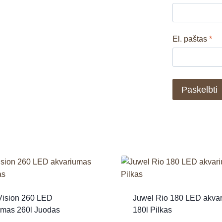
El. paštas
*
Vision 260 LED
Juwel Rio 180 LED akva
umas 260l Juodas
180l Pilkas