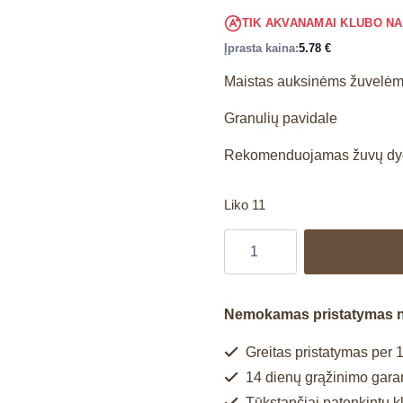
TIK AKVANAMAI KLUBO N
Įprasta kaina:
5.78
€
Maistas auksinėms žuvelė
Granulių pavidale
Rekomenduojamas žuvų dyd
Liko 11
Nemokamas pristatymas 
Greitas pristatymas per 1
14 dienų grąžinimo garan
Tūkstančiai patenkintų k