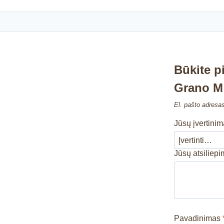
Būkite 
Grano M 
El. pašto adresa
Jūsų įvertini
Jūsų atsiliep
Pavadinimas