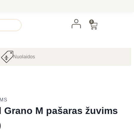
0
Nuolaidos
AMS
 Grano M pašaras žuvims
)