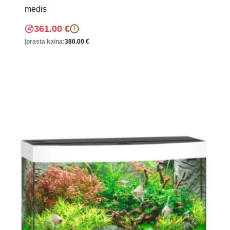
medis
361.00
€
!
Įprasta kaina:
380.00
€