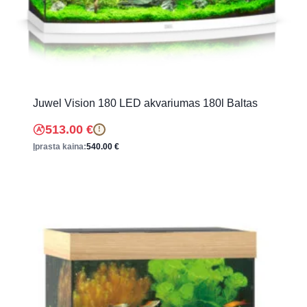
Juwel Vision 180 LED akvariumas 180l Baltas
513.00
€
!
Įprasta kaina:
540.00
€