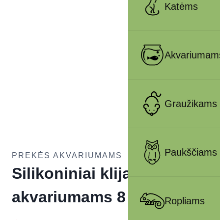
Katėms
Akvariumam
Graužikams
Paukščiams
PREKĖS AKVARIUMAMS
Silikoniniai klijai
akvariumams 8 ml, juodi
Ropliams