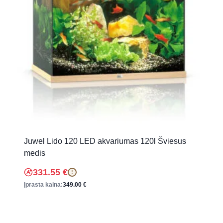
Juwel Lido 120 LED akvariumas 120l Šviesus
medis
331.55
€
!
Įprasta kaina:
349.00
€