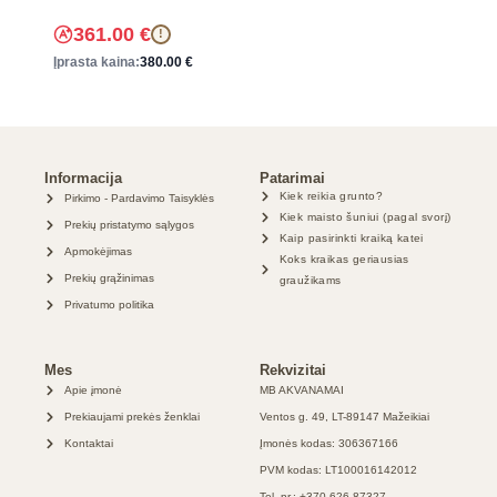
361.00
€
!
Įprasta kaina:
380.00
€
Informacija
Patarimai
Kiek reikia grunto?
Pirkimo - Pardavimo Taisyklės
Kiek maisto šuniui (pagal svorį)
Prekių pristatymo sąlygos
Kaip pasirinkti kraiką katei
Apmokėjimas
Koks kraikas geriausias
Prekių grąžinimas
graužikams
Privatumo politika
Mes
Rekvizitai
Apie įmonė
MB AKVANAMAI
Prekiaujami prekės ženklai
Ventos g. 49, LT-89147 Mažeikiai
Kontaktai
Įmonės kodas: 306367166
PVM kodas: LT100016142012
Tel. nr.: +370 626 87327