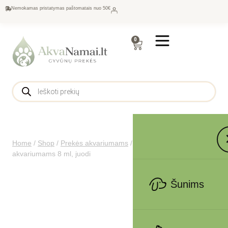
Nemokamas pristatymas paštomatais nuo 50€
0
Home
/
Shop
/
Prekės akvariumams
/
Silikoniniai klijai
akvariumams 8 ml, juodi
Šunims