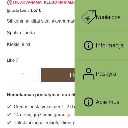
1.49
€
TIK AKVANAMAI KLUBO NARIAMS
!
Įprasta kaina:
1.57
€
Nuolaidos
Silikoniniai klijai skirti akvariumams
Spalva: juoda
Kiekis: 8 ml
Informacija
Liko 7
Paskyra
Į krepšelį
Nemokamas pristatymas nuo 50€
Apie mus
Greitas pristatymas per 1–2 d.d.
14 dienų grąžinimo garantija
Tūkstančiai patenkintų klientų