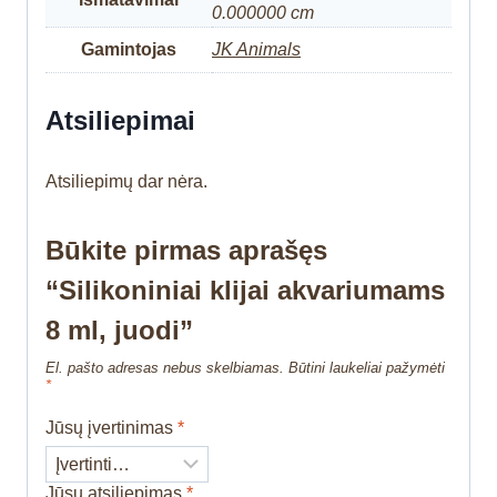
0.000000 cm
Gamintojas
JK Animals
Atsiliepimai
Atsiliepimų dar nėra.
Būkite pirmas aprašęs
“Silikoniniai klijai akvariumams
8 ml, juodi”
El. pašto adresas nebus skelbiamas.
Būtini laukeliai pažymėti
*
Jūsų įvertinimas
*
Jūsų atsiliepimas
*