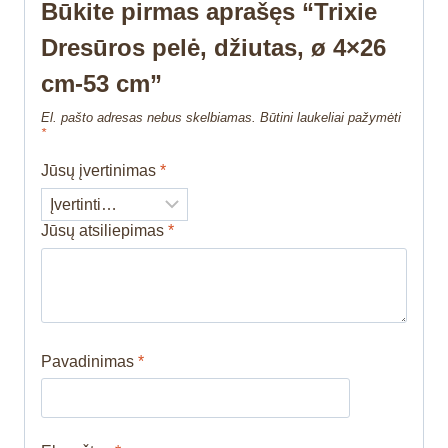
Būkite pirmas aprašęs “Trixie
Dresūros pelė, džiutas, ø 4×26
cm-53 cm”
El. pašto adresas nebus skelbiamas.
Būtini laukeliai pažymėti
*
Jūsų įvertinimas
*
Jūsų atsiliepimas
*
Pavadinimas
*