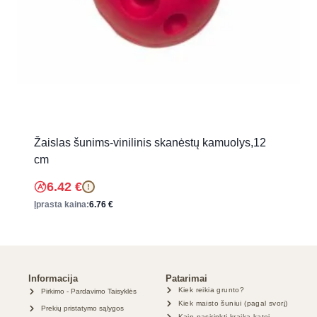
Žaislas šunims-vinilinis skanėstų kamuolys,12
cm
6.42
€
!
Įprasta kaina:
6.76
€
Informacija
Patarimai
Kiek reikia grunto?
Pirkimo - Pardavimo Taisyklės
Kiek maisto šuniui (pagal svorį)
Prekių pristatymo sąlygos
Kaip pasirinkti kraiką katei