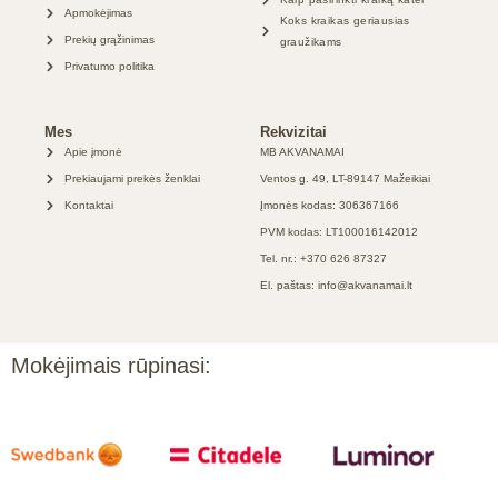
Apmokėjimas
Koks kraikas geriausias
Prekių grąžinimas
graužikams
Privatumo politika
Mes
Rekvizitai
Apie įmonė
MB AKVANAMAI
Prekiaujami prekės ženklai
Ventos g. 49, LT-89147 Mažeikiai
Kontaktai
Įmonės kodas: 306367166
PVM kodas: LT100016142012
Tel. nr.: +370 626 87327
El. paštas: info@akvanamai.lt
Mokėjimais rūpinasi: