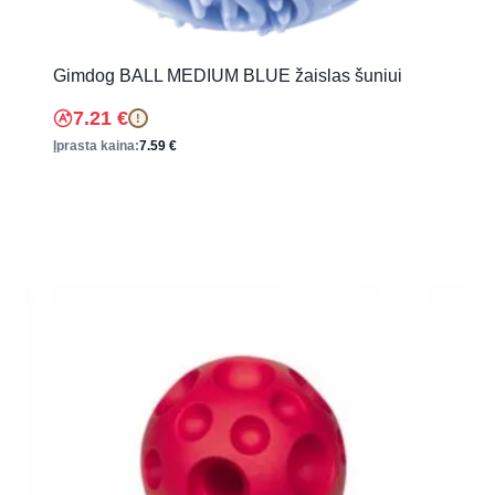
Gimdog BALL MEDIUM BLUE žaislas šuniui
7.21
€
!
Įprasta kaina:
7.59
€