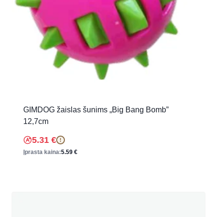
GIMDOG žaislas šunims „Big Bang Bomb”
12,7cm
5.31
€
!
Įprasta kaina:
5.59
€