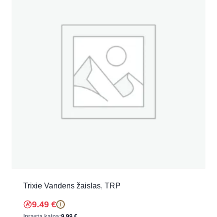
Trixie Vandens žaislas, TRP
9.49
€
!
Įprasta kaina:
9.99
€