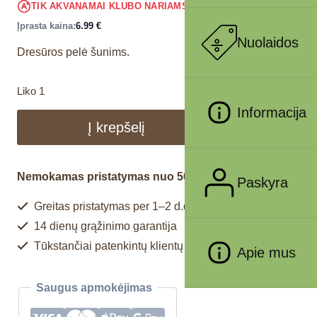
6.64
€
TIK AKVANAMAI KLUBO NARIAMS
!
Įprasta kaina:
6.99
€
Nuolaidos
Dresūros pelė šunims.
Liko 1
Informacija
Į krepšelį
Nemokamas pristatymas nuo 50€
Paskyra
Greitas pristatymas per 1–2 d.d.
14 dienų grąžinimo garantija
Tūkstančiai patenkintų klientų
Apie mus
Saugus apmokėjimas