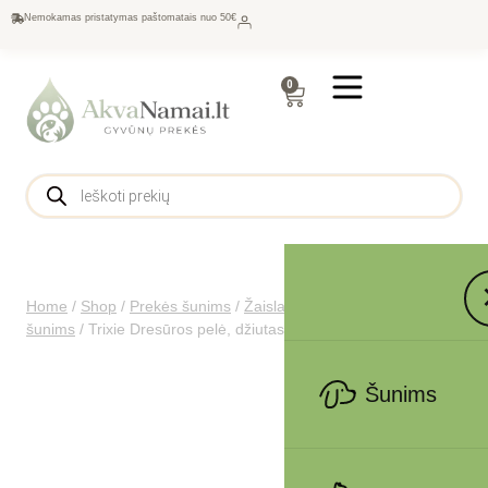
Nemokamas pristatymas paštomatais nuo 50€
0
Home
/
Shop
/
Prekės šunims
/
Žaislai
/
Interaktyvūs žaidimai
šunims
/
Trixie Dresūros pelė, džiutas, ø 4×26 cm-53 cm
Šunims