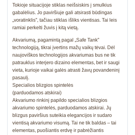
Tokioje situacijoje stiklas neišsiskirs į smulkius
gabalėlius. Jo paviršiuje gali atsirasti būdingas
„voratinklis”, tačiau stiklas išliks vientisas. Tai leis
ramiai perkelti žuvis į kitą vietą.
Akvariumą, pagamintą pagal „Safe Tank”
technologiją, tikrai įvertins mažų vaikų tėvai. Dėl
naujoviškos technologijos akvariumas bus ne tik
patrauklus interjero dizaino elementas, bet ir saugi
vieta, kurioje vaikai galės atrasti žavų povandeninį
pasaulį.
Specialios blizgios spintelės
(parduodamos atskirai)
Akvariumo rinkinį papildo specialios blizgios
akvariumo spintelės, parduodamos atskirai. Jų
blizgus paviršius suteikia elegancijos ir sudaro
vientisą akvariumo visumą. Tai ne tik baldas – tai
elementas, puošiantis erdvę ir pabrėžiantis