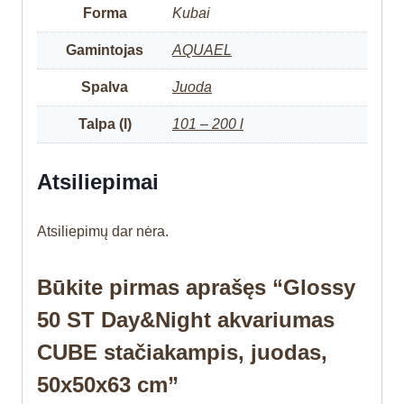
Forma
Kubai
Gamintojas
AQUAEL
Spalva
Juoda
Talpa (l)
101 – 200 l
Atsiliepimai
Atsiliepimų dar nėra.
Būkite pirmas aprašęs “Glossy
50 ST Day&Night akvariumas
CUBE stačiakampis, juodas,
50x50x63 cm”