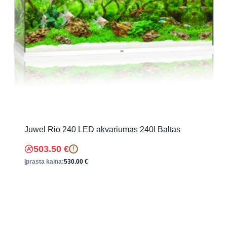
Juwel Rio 240 LED akvariumas 240l Baltas
503.50
€
!
Įprasta kaina:
530.00
€