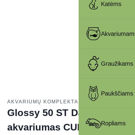
Katėms
Akvariumam
Graužikams
Paukščiams
AKVARIUMŲ KOMPLEKTAI
Glossy 50 ST Day&Night
Ropliams
akvariumas CUBE