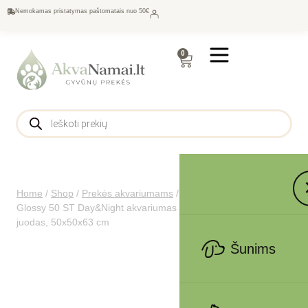
Nemokamas pristatymas paštomatais nuo 50€
0
Home
/
Shop
/
Prekės akvariumams
/
Akvariumų komplektai
/
Glossy 50 ST Day&Night akvariumas CUBE stačiakampis,
juodas, 50x50x63 cm
Šunims