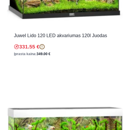
Juwel Lido 120 LED akvariumas 120l Juodas
331.55
€
!
Įprasta kaina:
349.00
€