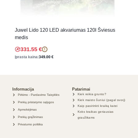
Juwel Lido 120 LED akvariumas 120l Šviesus
medis
331.55
€
!
Įprasta kaina:
349.00
€
Informacija
Patarimai
Kiek reikia grunto?
Pirkimo - Pardavimo Taisyklės
Kiek maisto šuniui (pagal svorį)
Prekių pristatymo sąlygos
Kaip pasirinkti kraiką katei
Apmokėjimas
Koks kraikas geriausias
Prekių grąžinimas
graužikams
Privatumo politika