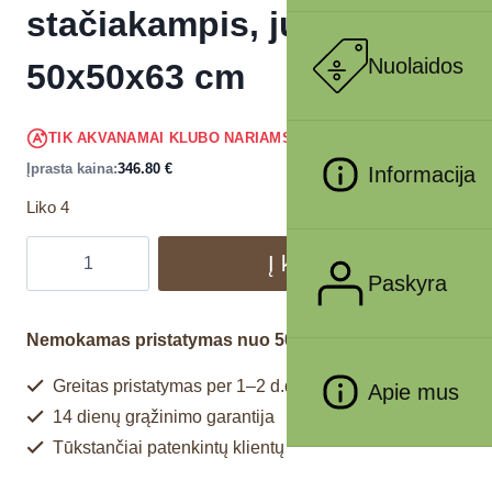
stačiakampis, juodas,
Nuolaidos
50x50x63 cm
329.46
€
TIK AKVANAMAI KLUBO NARIAMS
!
Įprasta kaina:
346.80
€
Informacija
Liko 4
Į krepšelį
Paskyra
Nemokamas pristatymas nuo 50€
Greitas pristatymas per 1–2 d.d.
Apie mus
14 dienų grąžinimo garantija
Tūkstančiai patenkintų klientų