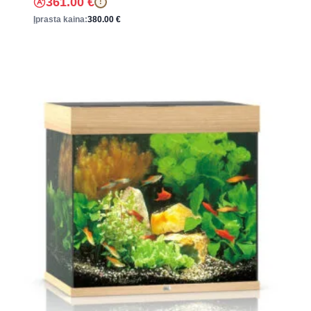
361.00
€
!
Įprasta kaina:
380.00
€