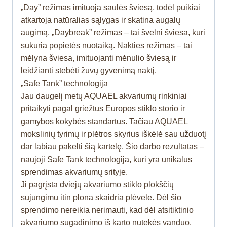
„Day” režimas imituoja saulės šviesą, todėl puikiai
atkartoja natūralias sąlygas ir skatina augalų
augimą. „Daybreak” režimas – tai švelni šviesa, kuri
sukuria popietės nuotaiką. Nakties režimas – tai
mėlyna šviesa, imituojanti mėnulio šviesą ir
leidžianti stebėti žuvų gyvenimą naktį.
„Safe Tank” technologija
Jau daugelį metų AQUAEL akvariumų rinkiniai
pritaikyti pagal griežtus Europos stiklo storio ir
gamybos kokybės standartus. Tačiau AQUAEL
mokslinių tyrimų ir plėtros skyrius iškėlė sau užduotį
dar labiau pakelti šią kartelę. Šio darbo rezultatas –
naujoji Safe Tank technologija, kuri yra unikalus
sprendimas akvariumų srityje.
Ji pagrįsta dviejų akvariumo stiklo plokščių
sujungimu itin plona skaidria plėvele. Dėl šio
sprendimo nereikia nerimauti, kad dėl atsitiktinio
akvariumo sugadinimo iš karto nutekės vanduo.