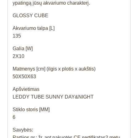
ypatingą jūsų akvariumo charakterį.
GLOSSY CUBE
Akvariumo talpa [L]
135
Galia [W]
2X10
Matmenys [cm] (ilgis x plotis x aukštis)
50X50X63
Apšvietimas
LEDDY TUBE SUNNY DAY&NIGHT
Stiklo storis [MM]
6
Savybės:
Partijos nr.: žr. ant pakuotės.CE sertifikatas2 metų